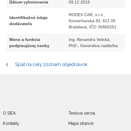
Dátum vyhotovenia
09.12.2019
RODEX CAR, s.r.o.,
Identifikačné údaje
Komárňanská 83, 821 05
dodávateľa
Bratislava, IČO 35860251
Meno a funkcia
Ing. Alexandra Velická,
podpisujúcej osoby
PhD., Generálna riaditeľka
Späť na celý zoznam objednávok
O SIEA
Textová verzia
Kontakty
Mapa stránok