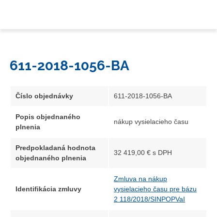
611-2018-1056-BA
Číslo objednávky
611-2018-1056-BA
Popis objednaného
nákup vysielacieho času
plnenia
Predpokladaná hodnota
32 419,00 € s DPH
objednaného plnenia
Zmluva na nákup
Identifikácia zmluvy
vysielacieho času pre bázu
2 118/2018/SINPOPVaI
Dátum vyhotovenia
15.11.2018