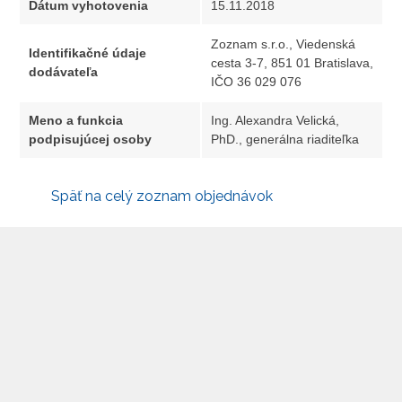
Zoznam s.r.o., Viedenská
Identifikačné údaje
cesta 3-7, 851 01 Bratislava,
dodávateľa
IČO 36 029 076
Meno a funkcia
Ing. Alexandra Velická,
podpisujúcej osoby
PhD., generálna riaditeľka
Späť na celý zoznam objednávok
O SIEA
Textová verzia
Kontakty
Mapa stránok
Podmienky používania