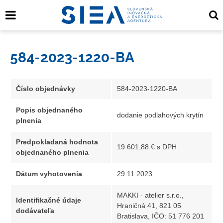
584-2023-1220-BA
Číslo objednávky
584-2023-1220-BA
Popis objednaného
dodanie podlahových krytín
plnenia
Predpokladaná hodnota
19 601,88 € s DPH
objednaného plnenia
Dátum vyhotovenia
29.11.2023
MAKKI - atelier s.r.o.,
Identifikačné údaje
Hraničná 41, 821 05
dodávateľa
Bratislava, IČO: 51 776 201