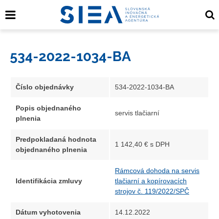
534-2022-1034-BA
Číslo objednávky
534-2022-1034-BA
Popis objednaného
servis tlačiarní
plnenia
Predpokladaná hodnota
1 142,40 € s DPH
objednaného plnenia
Rámcová dohoda na servis
Identifikácia zmluvy
tlačiarní a kopírovacích
strojov č. 119/2022/SPČ
Dátum vyhotovenia
14.12.2022