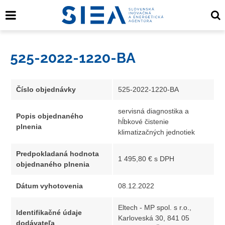
525-2022-1220-BA
Číslo objednávky
525-2022-1220-BA
servisná diagnostika a
Popis objednaného
hĺbkové čistenie
plnenia
klimatizačných jednotiek
Predpokladaná hodnota
1 495,80 € s DPH
objednaného plnenia
Dátum vyhotovenia
08.12.2022
Eltech - MP spol. s r.o.,
Identifikačné údaje
Karloveská 30, 841 05
dodávateľa