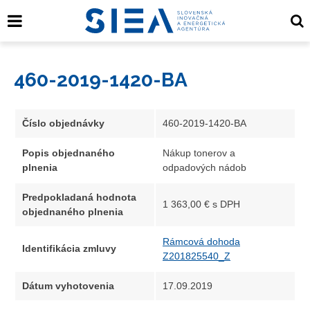
460-2019-1420-BA
Číslo objednávky
460-2019-1420-BA
Popis objednaného
Nákup tonerov a
plnenia
odpadových nádob
Predpokladaná hodnota
1 363,00 € s DPH
objednaného plnenia
Rámcová dohoda
Identifikácia zmluvy
Z201825540_Z
Dátum vyhotovenia
17.09.2019