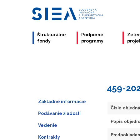
Štrukturálne
Podporné
Zele
fondy
programy
proje
459-20
Základné informácie
Číslo objedn
Podávanie žiadostí
Popis objedn
Vedenie
Predpokladan
Kontrakty