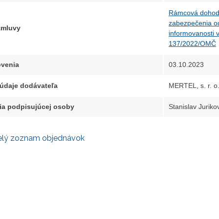
Rámcová dohoda
zabezpečenia o
 zmluvy
informovanosti 
137/2022/OMČ
venia
03.10.2023
 údaje dodávateľa
MERTEL, s. r. o.
ia podpisujúcej osoby
Stanislav Jurikov
elý zoznam objednávok