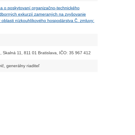
 o poskytovaní organizačno-technického
dborných exkurzií zameraných na zvyšovanie
v oblasti nízkouhlíkového hospodárstva Č. zmluvy:
, Skalná 11, 811 01 Bratislava, IČO: 35 967 412
ič, generálny riaditeľ