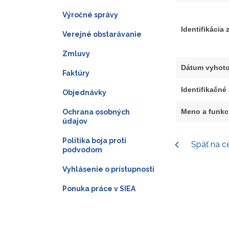
Výročné správy
Identifikácia
Verejné obstarávanie
Zmluvy
Dátum vyhoto
Faktúry
Identifikačné
Objednávky
Meno a funkc
Ochrana osobných
údajov
Politika boja proti
Späť na c
podvodom
Vyhlásenie o prístupnosti
Ponuka práce v SIEA