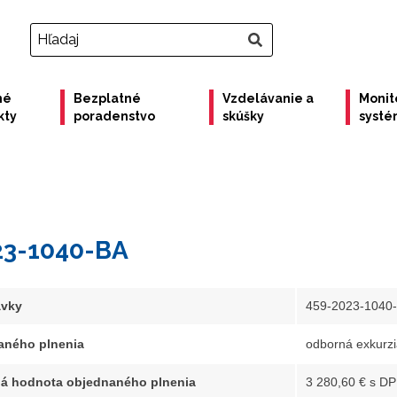
né
Bezplatné
Vzdelávanie a
Monit
kty
poradenstvo
skúšky
syst
23-1040-BA
ávky
459-2023-1040
aného plnenia
odborná exkurzi
á hodnota objednaného plnenia
3 280,60 € s D