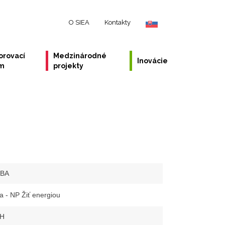
O SIEA
Kontakty
orovací
Medzinárodné
Inovácie
ém
projekty
-BA
a - NP Žiť energiou
PH