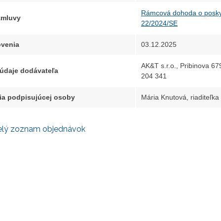
Rámcová dohoda o poskyt
 zmluvy
22/2024/SE
venia
03.12.2025
AK&T s.r.o., Pribinova 67
 údaje dodávateľa
204 341
ia podpisujúcej osoby
Mária Knutová, riaditeľk
elý zoznam objednávok