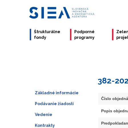
Štrukturálne
Podporné
Zele
fondy
programy
proje
382-20
Základné informácie
Číslo objedn
Podávanie žiadostí
Popis objedn
Vedenie
Predpokladan
Kontrakty