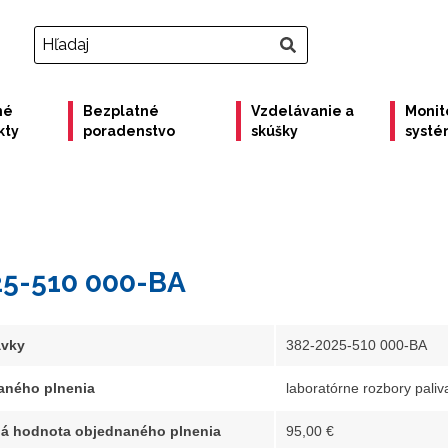
né
Bezplatné
Vzdelávanie a
Monit
kty
poradenstvo
skúšky
syst
25-510 000-BA
ávky
382-2025-510 000-BA
aného plnenia
laboratórne rozbory paliv
á hodnota objednaného plnenia
95,00 €