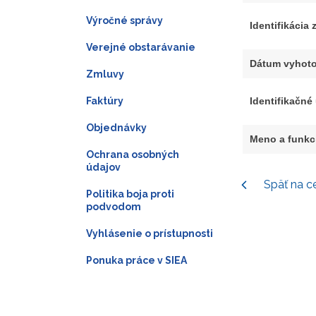
Výročné správy
Identifikácia
Verejné obstarávanie
Dátum vyhoto
Zmluvy
Faktúry
Identifikačné
Objednávky
Meno a funkc
Ochrana osobných
údajov
Späť na c
Politika boja proti
podvodom
Vyhlásenie o prístupnosti
Ponuka práce v SIEA