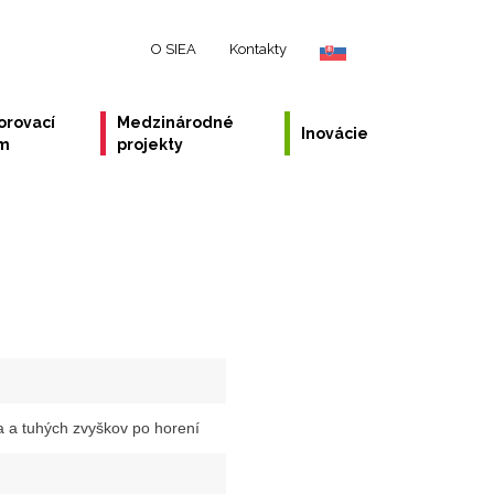
O SIEA
Kontakty
orovací
Medzinárodné
Inovácie
ém
projekty
a a tuhých zvyškov po horení