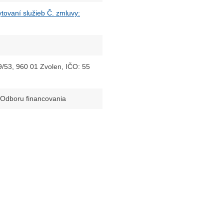
ovaní služieb Č. zmluvy:
9/53, 960 01 Zvolen, IČO: 55
a Odboru financovania