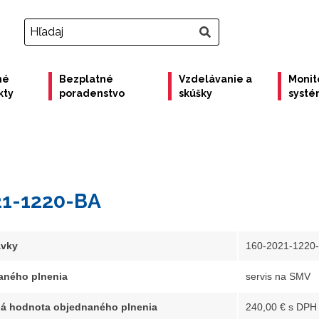
né
Bezplatné
Vzdelávanie a
Monit
kty
poradenstvo
skúšky
syst
21-1220-BA
ávky
160-2021-1220
aného plnenia
servis na SMV
á hodnota objednaného plnenia
240,00 € s DPH