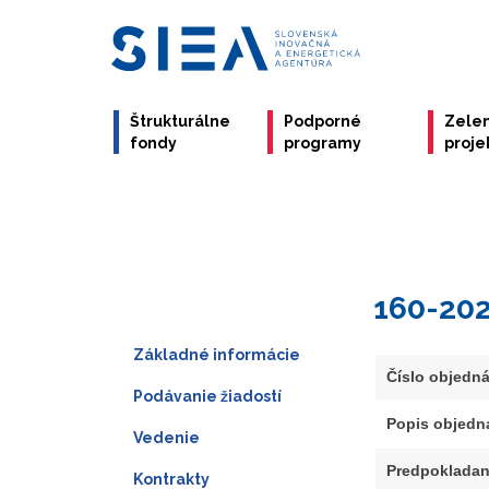
Štrukturálne
Podporné
Zele
fondy
programy
proje
160-20
Základné informácie
Číslo objedn
Podávanie žiadostí
Popis objedn
Vedenie
Predpokladan
Kontrakty