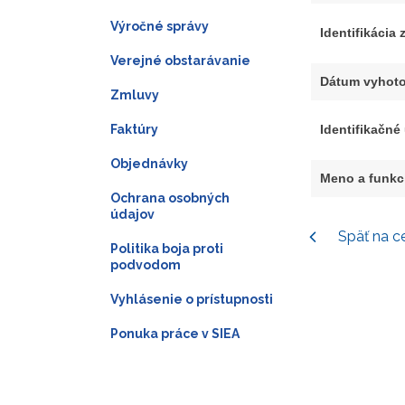
Výročné správy
Identifikácia
Verejné obstarávanie
Dátum vyhoto
Zmluvy
Faktúry
Identifikačné
Objednávky
Meno a funkc
Ochrana osobných
údajov
Späť na c
Politika boja proti
podvodom
Vyhlásenie o prístupnosti
Ponuka práce v SIEA