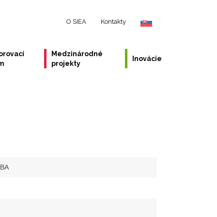
O SIEA
Kontakty
orovací
Medzinárodné
Inovácie
ém
projekty
-BA