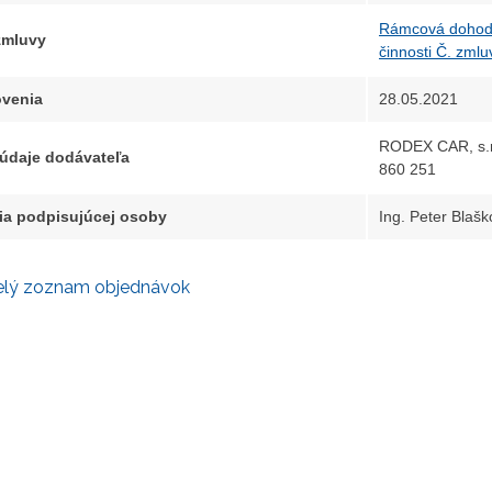
Rámcová dohoda 
 zmluvy
činnosti Č. zml
venia
28.05.2021
RODEX CAR, s.r.
 údaje dodávateľa
860 251
ia podpisujúcej osoby
Ing. Peter Blaško
elý zoznam objednávok