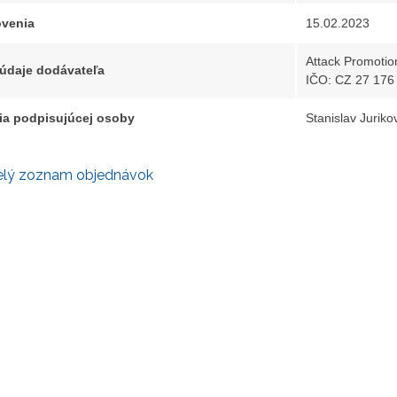
venia
15.02.2023
Attack Promotio
 údaje dodávateľa
IČO: CZ 27 176
ia podpisujúcej osoby
Stanislav Jurikov
elý zoznam objednávok