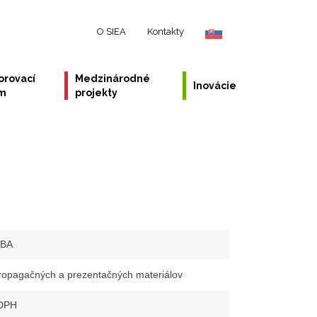
O SIEA
Kontakty
orovací
Medzinárodné
Inovácie
ém
projekty
-BA
ropagačných a prezentačných materiálov
 DPH