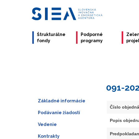
Štrukturálne
Podporné
Zele
fondy
programy
proje
091-20
Základné informácie
Číslo objedn
Podávanie žiadostí
Popis objedn
Vedenie
Predpokladan
Kontrakty