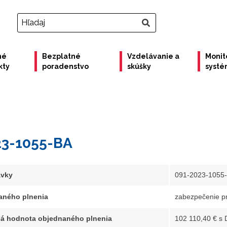
né
Bezplatné
Vzdelávanie a
Monit
kty
poradenstvo
skúšky
syst
23-1055-BA
ávky
091-2023-1055
aného plnenia
zabezpečenie p
á hodnota objednaného plnenia
102 110,40 € s