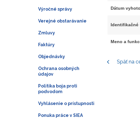
Dátum vyhoto
Výročné správy
Verejné obstarávanie
Identifikačné
Zmluvy
Meno a funkc
Faktúry
Objednávky
Späť na c
Ochrana osobných
údajov
Politika boja proti
podvodom
Vyhlásenie o prístupnosti
Ponuka práce v SIEA