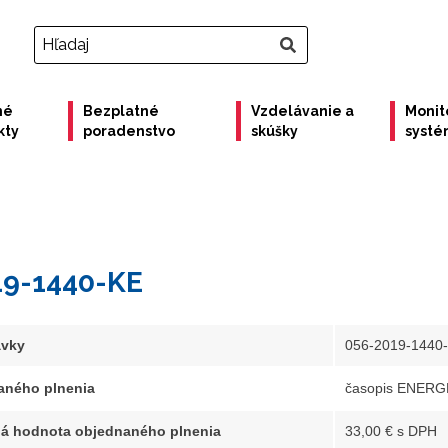
né
Bezplatné
Vzdelávanie a
Monit
kty
poradenstvo
skúšky
syst
19-1440-KE
ávky
056-2019-1440
aného plnenia
časopis ENERGE
á hodnota objednaného plnenia
33,00 € s DPH