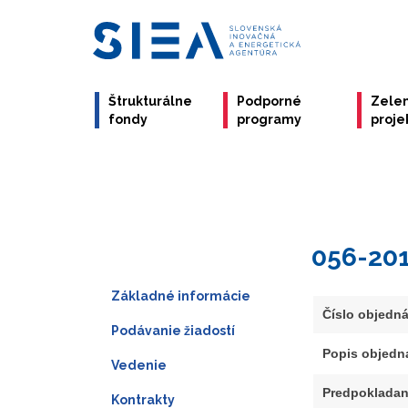
Štrukturálne
Podporné
Zele
fondy
programy
proje
056-20
Základné informácie
Číslo objedn
Podávanie žiadostí
Popis objedn
Vedenie
Predpokladan
Kontrakty