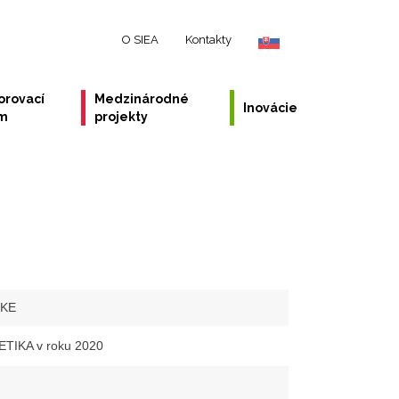
O SIEA
Kontakty
orovací
Medzinárodné
Inovácie
ém
projekty
-KE
TIKA v roku 2020