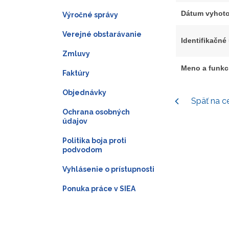
Dátum vyhoto
Výročné správy
Verejné obstarávanie
Identifikačné
Zmluvy
Meno a funkc
Faktúry
Objednávky
Späť na c
Ochrana osobných
údajov
Politika boja proti
podvodom
Vyhlásenie o prístupnosti
Ponuka práce v SIEA