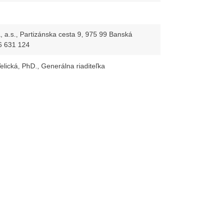
, a.s., Partizánska cesta 9, 975 99 Banská
36 631 124
elická, PhD., Generálna riaditeľka