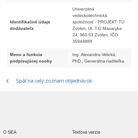
Univerzitná
vedeckotechnická
Identifikačné údaje
spoločnosť - PROJEKT TU
dodávateľa
Zvolen, Ul. T.G.Masaryka
24, 960 53 Zvolen, IČO
35944889
Meno a funkcia
Ing. Alexandra Velická,
podpisujúcej osoby
PhD., Generálna riaditeľka
Späť na celý zoznam objednávok
O SIEA
Textová verzia