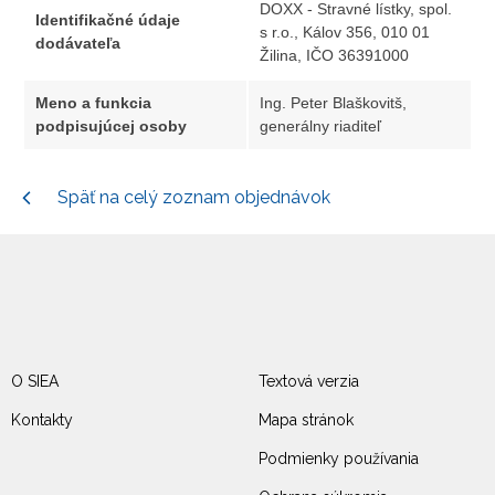
DOXX - Stravné lístky, spol.
Identifikačné údaje
s r.o., Kálov 356, 010 01
dodávateľa
Žilina, IČO 36391000
Meno a funkcia
Ing. Peter Blaškovitš,
podpisujúcej osoby
generálny riaditeľ
Späť na celý zoznam objednávok
O SIEA
Textová verzia
Kontakty
Mapa stránok
Podmienky používania