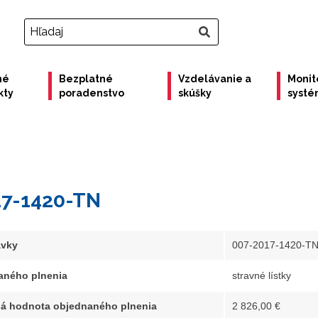
né
Bezplatné
Vzdelávanie a
Monit
kty
poradenstvo
skúšky
syst
17-1420-TN
ávky
007-2017-1420-T
aného plnenia
stravné lístky
á hodnota objednaného plnenia
2 826,00 €