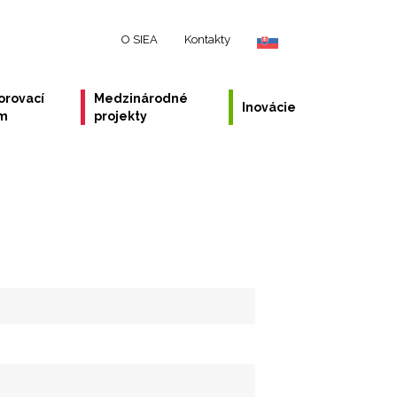
O SIEA
Kontakty
orovací
Medzinárodné
Inovácie
ém
projekty
N