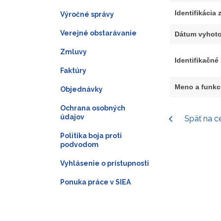
Identifikácia
Výročné správy
Verejné obstarávanie
Dátum vyhoto
Zmluvy
Identifikačné
Faktúry
Meno a funkc
Objednávky
Ochrana osobných
údajov
Späť na c
Politika boja proti
podvodom
Vyhlásenie o prístupnosti
Ponuka práce v SIEA