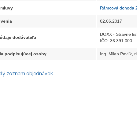
 zmluvy
Rámcová dohoda 
venia
02.06.2017
DOXX - Stravné lístk
 údaje dodávateľa
IČO: 36 391 000
ia podpisujúcej osoby
Ing. Milan Pavlík, 
elý zoznam objednávok