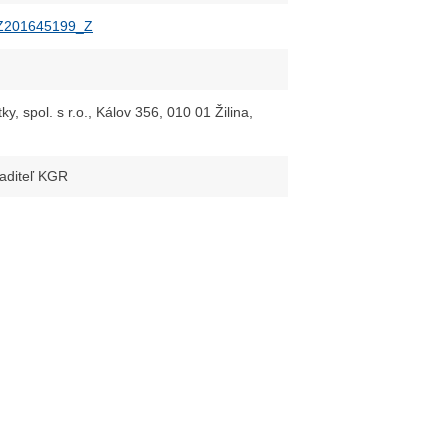
Z201645199_Z
y, spol. s r.o., Kálov 356, 010 01 Žilina,
riaditeľ KGR