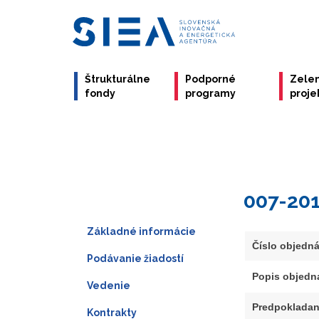
Štrukturálne
Podporné
Zele
fondy
programy
proje
007-20
Základné informácie
Číslo objedn
Podávanie žiadostí
Popis objedn
Vedenie
Predpokladan
Kontrakty