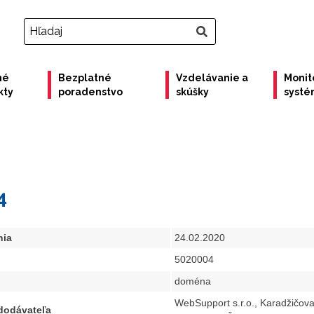
né
Bezplatné
Vzdelávanie a
Monit
kty
poradenstvo
skúšky
syst
4
nia
24.02.2020
5020004
doména
WebSupport s.r.o., Karadžičov
 dodávateľa