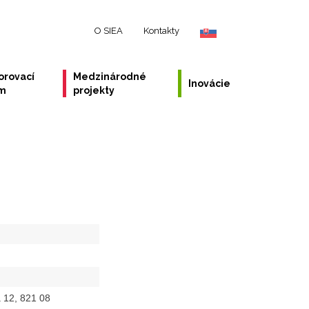
O SIEA
Kontakty
orovací
Medzinárodné
Inovácie
ém
projekty
a 12, 821 08