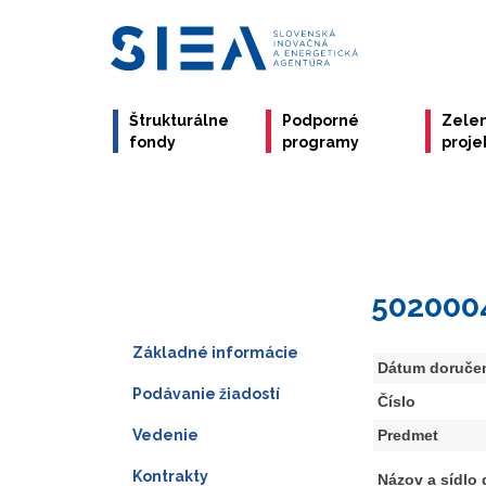
Štrukturálne
Podporné
Zele
fondy
programy
proje
502000
Základné informácie
Dátum doruče
Podávanie žiadostí
Číslo
Vedenie
Predmet
Kontrakty
Názov a sídlo