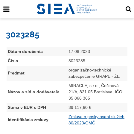
3023285
Dátum doručenia
17.08.2023
Číslo
3023285
organizačno-technické
Predmet
zabezpečenie GRAPE - ŽE
MIRACLE, s.r.o., Čečinová
Názov a sídlo dodávateľa
21/A, 821 05 Bratislava, IČO:
35 866 365
Suma v EUR s DPH
39 117,60 €
Zmluva o poskytovaní služieb
Identifikácia zmluvy
80/2023/OMČ