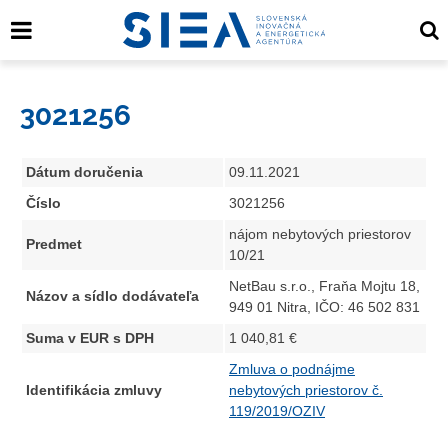
3021256
Dátum doručenia
09.11.2021
Číslo
3021256
nájom nebytových priestorov
Predmet
10/21
NetBau s.r.o., Fraňa Mojtu 18,
Názov a sídlo dodávateľa
949 01 Nitra, IČO: 46 502 831
Suma v EUR s DPH
1 040,81 €
Zmluva o podnájme
Identifikácia zmluvy
nebytových priestorov č.
119/2019/OZIV