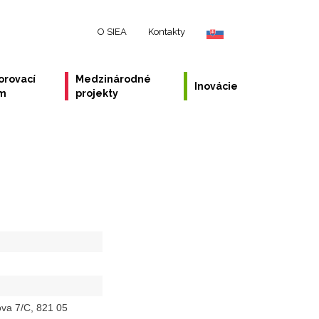
O SIEA
Kontakty
orovací
Medzinárodné
Inovácie
ém
projekty
va 7/C, 821 05