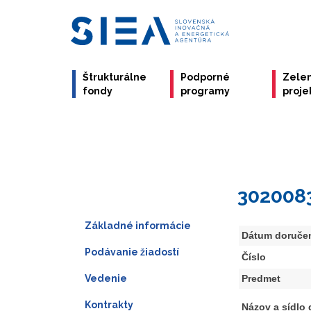
Štrukturálne
Podporné
Zele
fondy
programy
proje
302008
Základné informácie
Dátum doruče
Podávanie žiadostí
Číslo
Vedenie
Predmet
Kontrakty
Názov a sídlo