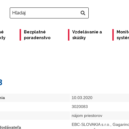
né
Bezplatné
Vzdelávanie a
Monit
kty
poradenstvo
skúšky
syst
3
nia
10.03.2020
3020083
nájom priestorov
EBC-SLOVAKIA s.r.o., Gagarino
 dodávateľa