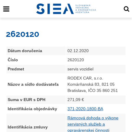
2620120
Dátum doručenia
02.12.2020
Číslo
2620120
Predmet
servis vozidiel
RODEX CAR, s.r.o.
Názov a sídlo dodávateľa
Komárňanská 83, 821 05
Bratislava, IČO 35 860 251
Suma v EUR s DPH
271,09 €
Identifikácia objednávky
371-2020-1800-BA
Rámcová dohoda o výkone
servisných služieb a
Identifikácia zmluvy
opravárenskej činnosti