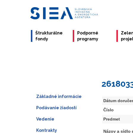
Štrukturálne
Podporné
Zele
fondy
programy
proje
261803
Základné informácie
Dátum doruče
Podávanie žiadostí
Číslo
Vedenie
Predmet
Kontrakty
Názov a sídlo