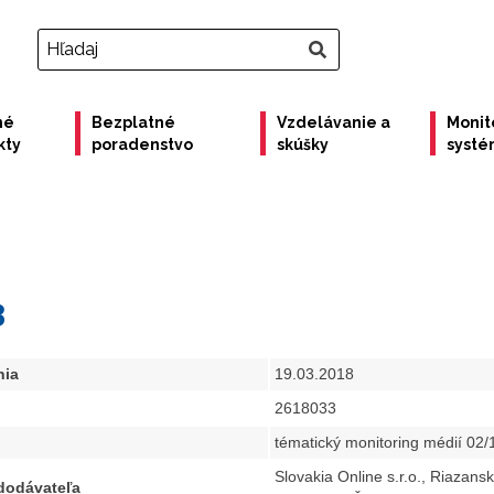
né
Bezplatné
Vzdelávanie a
Monit
kty
poradenstvo
skúšky
syst
3
nia
19.03.2018
2618033
tématický monitoring médií 02/
Slovakia Online s.r.o., Riazans
 dodávateľa