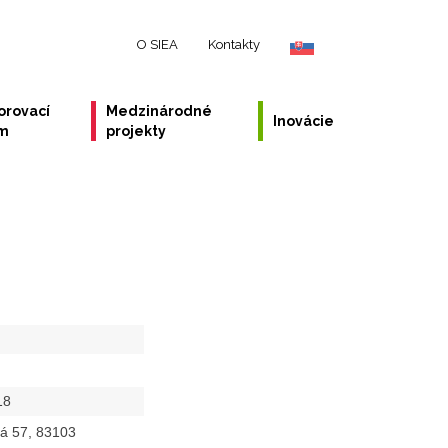
O SIEA
Kontakty
orovací
Medzinárodné
Inovácie
ém
projekty
18
ká 57, 83103