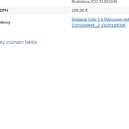
Bratislava,IČO:31402445
 DPH
199,00 €
Dodatok číslo 1 k Rámcovej do
zmluvy
Z201640845_Z 23/2018/ESIF
elý zoznam faktúr