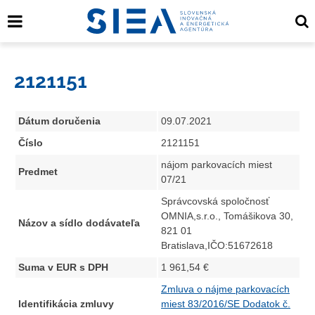
2121151
Dátum doručenia
09.07.2021
Číslo
2121151
nájom parkovacích miest
Predmet
07/21
Správcovská spoločnosť
OMNIA,s.r.o., Tomášikova 30,
Názov a sídlo dodávateľa
821 01
Bratislava,IČO:51672618
Suma v EUR s DPH
1 961,54 €
Zmluva o nájme parkovacích
Identifikácia zmluvy
miest 83/2016/SE Dodatok č.