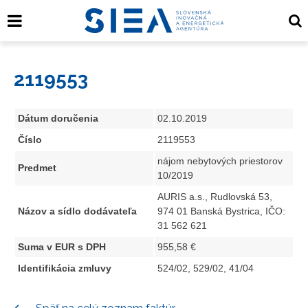
2119553
Dátum doručenia
02.10.2019
Číslo
2119553
nájom nebytových priestorov
Predmet
10/2019
AURIS a.s., Rudlovská 53,
Názov a sídlo dodávateľa
974 01 Banská Bystrica, IČO:
31 562 621
Suma v EUR s DPH
955,58 €
Identifikácia zmluvy
524/02, 529/02, 41/04