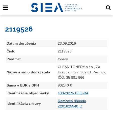
2119526
Dátum doručenia
23.09.2019
Číslo
2119526
Predmet
tonery
CLEAN TONERY s.r.o., Za
Názov a sídlo dodávateľa
Hradbami 27, 902 01 Pezinok,
IČO: 35 891 866
Suma v EUR s DPH
902,40 €
Identifikácia objednávky
438-2019-1056-BA
Rámcová dohoda
Identifikácia zmluvy
Z201825540_Z