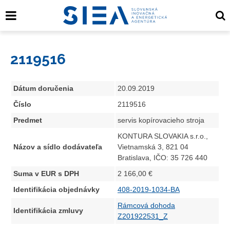
2119516
Dátum doručenia
20.09.2019
Číslo
2119516
Predmet
servis kopírovacieho stroja
KONTURA SLOVAKIA s.r.o.,
Názov a sídlo dodávateľa
Vietnamská 3, 821 04
Bratislava, IČO: 35 726 440
Suma v EUR s DPH
2 166,00 €
Identifikácia objednávky
408-2019-1034-BA
Rámcová dohoda
Identifikácia zmluvy
Z201922531_Z