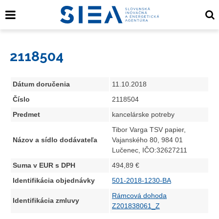
2118504
Dátum doručenia
11.10.2018
Číslo
2118504
Predmet
kancelárske potreby
Tibor Varga TSV papier,
Názov a sídlo dodávateľa
Vajanského 80, 984 01
Lučenec, IČO:32627211
Suma v EUR s DPH
494,89 €
Identifikácia objednávky
501-2018-1230-BA
Rámcová dohoda
Identifikácia zmluvy
Z201838061_Z