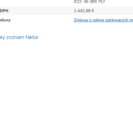
IČO: 36 389 757
 DPH
1 442,88 €
zmluvy
Zmluva o nájme parkovacích m
elý zoznam faktúr