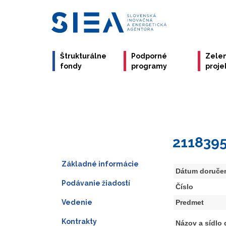
Štrukturálne
Podporné
Zele
fondy
programy
proje
211839
Základné informácie
Dátum doruče
Podávanie žiadostí
Číslo
Vedenie
Predmet
Kontrakty
Názov a sídlo