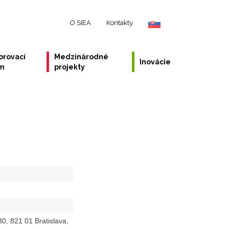
O SIEA
Kontakty
orovací
Medzinárodné
Inovácie
ém
projekty
0, 821 01 Bratislava,