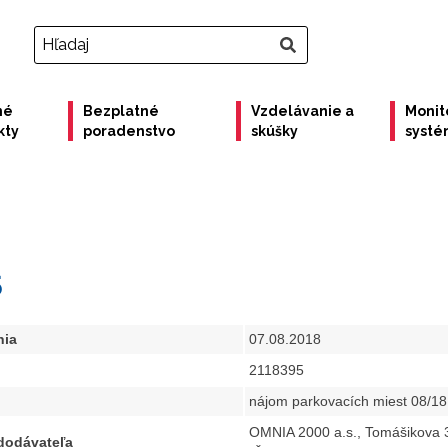
né
Bezplatné
Vzdelávanie a
Monit
kty
poradenstvo
skúšky
syst
5
nia
07.08.2018
2118395
nájom parkovacích miest 08/18
OMNIA 2000 a.s., Tomášikova 3
 dodávateľa