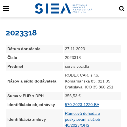
2023318
Dátum doručenia
27.11.2023
Číslo
2023318
Predmet
servis vozidla
RODEX CAR, s.r.o.
Názov a sídlo dodávateľa
Komárňanská 83, 821 05
Bratislava, IČO 35 860 251
Suma v EUR s DPH
356,53 €
Identifikácia objednávky
570-2023-1220-BA
Rámcová dohoda o
Identifikácia zmluvy
poskytovaní služieb
40/2023/OHS