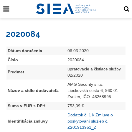
2020084
Dátum doručenia
06.03.2020
Číslo
2020084
upratovacie a čistiace služby
Predmet
02/2020
AMG Security s.r.o.,
Názov a sídlo dodávateľa
Lieskovská cesta 6, 960 01
Zvolen, IČO: 46268995
Suma v EUR s DPH
753,09 €
Dodatok č. 1 k Zmluve o
Identifikácia zmluvy
poskytovaní služieb č.
Z201913951_Z