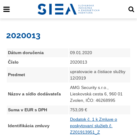
2020013
Dátum doručenia
09.01.2020
Číslo
2020013
upratovacie a čistiace služby
Predmet
12/2019
AMG Security s.r.o.,
Názov a sídlo dodávateľa
Lieskovská cesta 6, 960 01
Zvolen, IČO: 46268995
Suma v EUR s DPH
753,09 €
Dodatok č. 1 k Zmluve o
Identifikácia zmluvy
poskytovaní služieb č.
Z201913951_Z