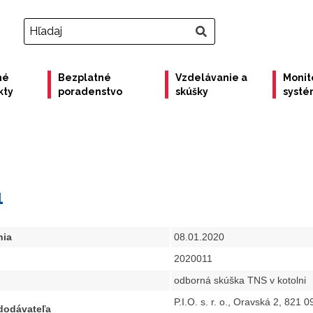
né
Bezplatné
Vzdelávanie a
Monit
kty
poradenstvo
skúšky
syst
1
nia
08.01.2020
2020011
odborná skúška TNS v kotolni
P.I.O. s. r. o., Oravská 2, 821 0
 dodávateľa