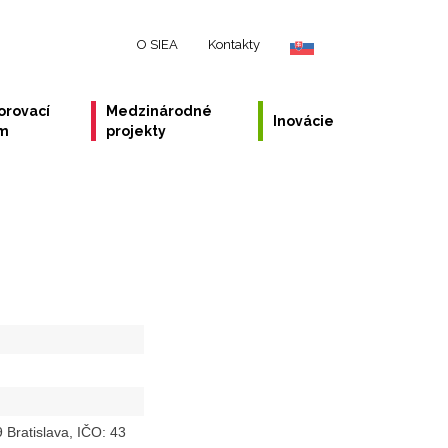
O SIEA
Kontakty
orovací
Medzinárodné
Inovácie
ém
projekty
9 Bratislava, IČO: 43