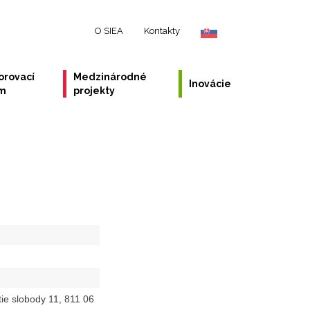
O SIEA
Kontakty
orovací
Medzinárodné
Inovácie
ém
projekty
tie slobody 11, 811 06