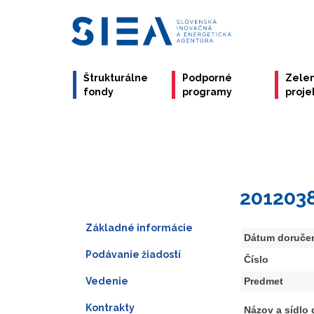
Štrukturálne
Podporné
Zele
fondy
programy
proje
201203
Základné informácie
Dátum doruče
Podávanie žiadostí
Číslo
Vedenie
Predmet
Kontrakty
Názov a sídlo