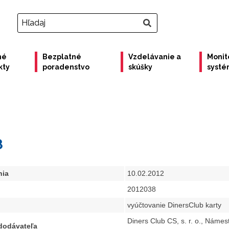
né
Bezplatné
Vzdelávanie a
Monit
kty
poradenstvo
skúšky
syst
8
nia
10.02.2012
2012038
vyúčtovanie DinersClub karty
Diners Club CS, s. r. o., Námes
 dodávateľa