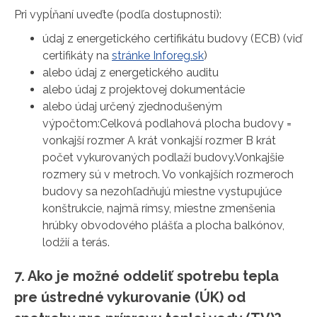
Pri vypĺňaní uveďte (podľa dostupnosti):
údaj z energetického certifikátu budovy (ECB) (viď
certifikáty na
stránke Inforeg.sk
)
alebo údaj z energetického auditu
alebo údaj z projektovej dokumentácie
alebo údaj určený zjednodušeným
výpočtom:Celková podlahová plocha budovy =
vonkajší rozmer A krát vonkajší rozmer B krát
počet vykurovaných podlaží budovy.Vonkajšie
rozmery sú v metroch. Vo vonkajších rozmeroch
budovy sa nezohľadňujú miestne vystupujúce
konštrukcie, najmä rímsy, miestne zmenšenia
hrúbky obvodového plášťa a plocha balkónov,
lodžií a terás.
7. Ako je možné oddeliť spotrebu tepla
pre ústredné vykurovanie (ÚK) od