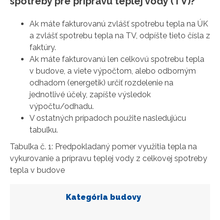
spotreby pre prípravu teplej vody (TV)?
Ak máte fakturovanú zvlášť spotrebu tepla na ÚK
a zvlášť spotrebu tepla na TV, odpíšte tieto čísla z
faktúry.
Ak máte fakturovanú len celkovú spotrebu tepla
v budove, a viete výpočtom, alebo odborným
odhadom (energetik) určiť rozdelenie na
jednotlivé účely, zapíšte výsledok
výpočtu/odhadu.
V ostatných prípadoch použite nasledujúcu
tabuľku.
Tabuľka č. 1: Predpokladaný pomer využitia tepla na
vykurovanie a prípravu teplej vody z celkovej spotreby
tepla v budove
Kategória budovy