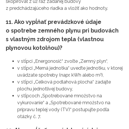
skopírovať z už raz zadanej budovy
z predchádzajúceho riadka a vložiť ako hodnoty.
11. Ako vypĺňať prevádzkové údaje
o spotrebe zemného plynu pri budovách
s vlastným zdrojom tepla (vlastnou
plynovou kotolňou)?
v stĺpci „Energonosič“ zvoľte „Zemný plyn“,
v stĺpci „Merná jednotka“ uveďte jednotku, v ktorej
3
uvádzate spotreby (napr. kWh alebo m
),
v stĺpci „Celková podlahová plocha“ zadajte
plochu jednotlivej budovy,
v stĺpcoch „Spotrebované množstvo na
vykurovanie“ a „Spotrebované množstvo na
prípravu teplej vody (TV)“ postupujte podľa
otázky č. 7.