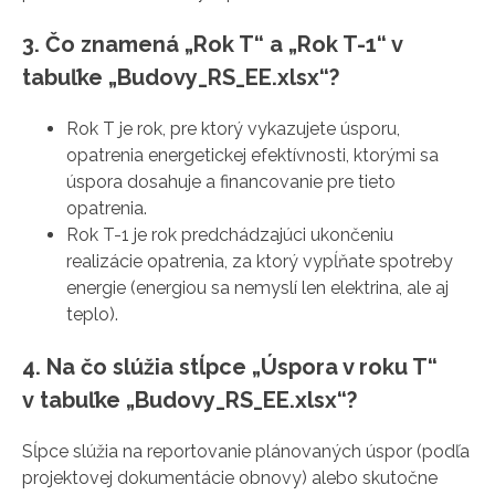
3. Čo znamená „Rok T“ a „Rok T-1“ v
tabuľke „Budovy_RS_EE.xlsx“?
Rok T je rok, pre ktorý vykazujete úsporu,
opatrenia energetickej efektívnosti, ktorými sa
úspora dosahuje a financovanie pre tieto
opatrenia.
Rok T-1 je rok predchádzajúci ukončeniu
realizácie opatrenia, za ktorý vypĺňate spotreby
energie (energiou sa nemyslí len elektrina, ale aj
teplo).
4. Na čo slúžia stĺpce „Úspora v roku T“
v tabuľke „Budovy_RS_EE.xlsx“?
Sĺpce slúžia na reportovanie plánovaných úspor (podľa
projektovej dokumentácie obnovy) alebo skutočne