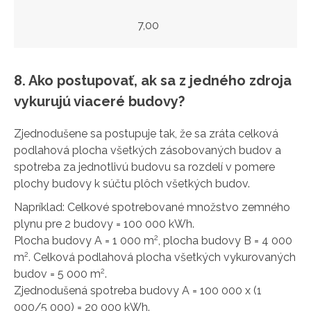
7,00
8. Ako postupovať, ak sa z jedného zdroja
vykurujú viaceré budovy?
Zjednodušene sa postupuje tak, že sa zráta celková
podlahová plocha všetkých zásobovaných budov a
spotreba za jednotlivú budovu sa rozdelí v pomere
plochy budovy k súčtu plôch všetkých budov.
Napríklad: Celkové spotrebované množstvo zemného
plynu pre 2 budovy = 100 000 kWh.
2
Plocha budovy A = 1 000 m
, plocha budovy B = 4 000
2
m
. Celková podlahová plocha všetkých vykurovaných
2
budov = 5 000 m
.
Zjednodušená spotreba budovy A = 100 000 x (1
000/5 000) = 20 000 kWh.