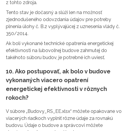
z tohto zdroja.
Tento stav je dočasný a slúži len na možnosť
zjednodušeného odovzdania údajov pre potreby
plnenia úlohy č. B.2 vyplývajúcej z uznesenia vlády č.
350/2014.
Ak boli vykonané technické opatrenia energetickej
efektívnosti na ľubovoľnej budove zahrnutej do
takéhoto súboru budov, je potrebné ich uviesť.
10. Ako postupovať, ak bolo v budove
vykonaných viacero opatrení
energetickej efektívnosti v rôznych
rokoch?
V súbore „Budovy_RS_EE.xlsx“ môžete opakovane vo
viacerých riadkoch vyplniť rôzne údaje za rovnakú
budovu. Údaje o budove a správcovi môžete