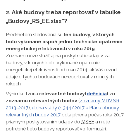
2. Aké budovy treba reportovať v tabuľke
„Budovy_RS_EE.xlsx“?
Predmetom sledovania sú
len budovy, v ktorých
bolo vykonané aspoň jedno technické opatrenie
energetickej efektívnosti v roku 2019
.
Zoznam môže slúžiť aj na poskytnutie údajov za
budovy, v ktorých bolo vykonané opatrenie
energetickej efektívnosti od roku 2014, ak Váš rezort
údaje o týchto budovách nereportoval v minulých
rokoch.
Výnimku tvoria
relevantné budovy(
definícia
) zo
zoznamu relevantných budov
(
zoznamy MDV SR
2013-2017
),
úloha vlády č. 344/2017 k Plánu obnovy
relevantných budov 2017
bola plnená počas roka 2017
priamym poskytovaním údajov do
MSEE
a nie je
potrebné tieto budovy reportovať vo formulári.