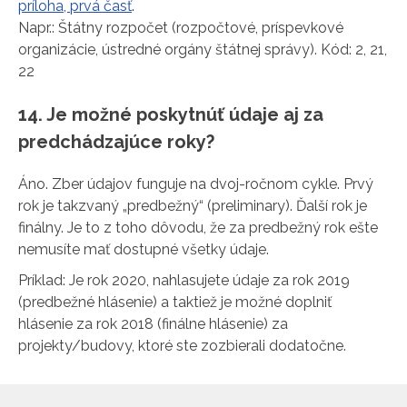
príloha, prvá časť
.
Napr.: Štátny rozpočet (rozpočtové, príspevkové
organizácie, ústredné orgány štátnej správy). Kód: 2, 21,
22
14. Je možné poskytnúť údaje aj za
predchádzajúce roky?
Áno. Zber údajov funguje na dvoj-ročnom cykle. Prvý
rok je takzvaný „predbežný“ (preliminary). Ďalší rok je
finálny. Je to z toho dôvodu, že za predbežný rok ešte
nemusíte mať dostupné všetky údaje.
Príklad: Je rok 2020, nahlasujete údaje za rok 2019
(predbežné hlásenie) a taktiež je možné doplniť
hlásenie za rok 2018 (finálne hlásenie) za
projekty/budovy, ktoré ste zozbierali dodatočne.