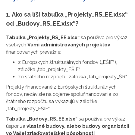
1. Ako sa líši tabuľka „Projekty_RS_EE.xlsx“
od „Budovy_RS_EE.xlsx“?
Tabuľka „Projekty_RS_EE.xlsx“
sa používa pre výkaz
všetkých
Vami administrovaných projektov
financovaných prevažne:
z Európskych štrukturálnych fondov („EŠIF“),
záložka „tab_projekty_EŠIF“.
zo štátneho rozpočtu, záložka „tab_projekty_ŠR“.
Projekty financované z Európskych štrukturálnych
fondov, nezávisle na objeme spolufinancovania zo
štátneho rozpočtu sa vykazujú v záložke
„tab_projekty_EŠIF“.
Tabuľka „Budovy_RS_EE.xlsx“
sa používa pre výkaz
úspor za
vlastné budovy, alebo budovy organizácií
vo Vašej zriaďovateľskej pôsobnosti
.