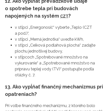
12. Ako vypĺňať prevádzkové údaje
o spotrebe tepla pri budovách
napojených na systém
?
CZT
v stĺpci „Energonosič“ vyberte „Teplo (CZT
a pod.)“,
v stĺpci „Merná jednotka“ uveďte kWh,
v stĺpci „Celková podlahová plocha“ zadajte
plochu jednotlivej budovy,
v stĺpcoch „Spotrebované množstvo na
vykurovanie“ a „Spotrebované množstvo na
prípravu teplej vody (TV)“ postupujte podľa
otázky č. 7.
13. Ako vypĺňať finančný mechanizmus pri
opatreniach?
Pri voľbe finančného mechanizmu, z ktorého bolo