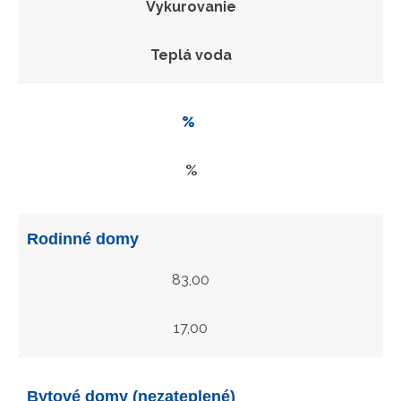
Vykurovanie
Teplá voda
%
%
Rodinné domy
83,00
17,00
Bytové domy (nezateplené)