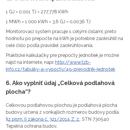
1 GJ = 0,001 TJ = 277,778 kWh
1 MWh = 1 000 kWh = 3,6 GJ = 0,0036 TJ
Monitorovací systém pracuje s celými číslami, preto
hodnotu po prepočte na kWh je potrebné zaokrúhliť na
celé číslo podľa pravidiel zaokrúhľovania.
Praktické kalkulačky pre prepočty jednotiek je možné
nájsť na internete, napr.
http://www.tzb-
info.cz/tabulky-a-vypocty/49-prevodnik-jednotek
6. Ako vyplniť údaj „Celková podlahová
plocha“?
Celkovou podlahovou plochou je podlahová plocha
budovy určená z vonkajších rozmerov budovy podľa
§2 písm. i) zákona č. 321/2014 Z. z.
, STN 730540
Tepelná ochrana budov.