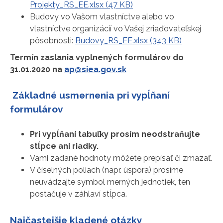
Projekty_RS_EE.xlsx (47 KB)
Budovy vo Vašom vlastníctve alebo vo
vlastníctve organizácií vo Vašej zriaďovateľskej
pôsobnosti:
Budovy_RS_EE.xlsx (343 KB)
Termín zaslania vyplnených formulárov do
31.01.2020 na
ap@siea.gov.sk
Základné usmernenia pri vypĺňaní
formulárov
Pri vypĺňaní tabuľky prosím neodstraňujte
stĺpce ani riadky.
Vami zadané hodnoty môžete prepísať či zmazať.
V číselných poliach (napr. úspora) prosíme
neuvádzajte symbol merných jednotiek, ten
postačuje v záhlaví stĺpca.
Najčastejšie kladené otázky