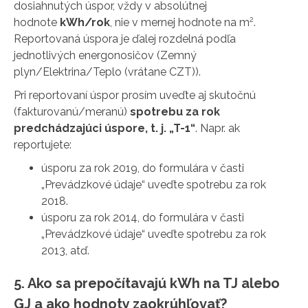
dosiahnutých úspor, vždy v absolútnej
2
hodnote
kWh/rok
, nie v mernej hodnote na m
.
Reportovaná úspora je ďalej rozdelná podľa
jednotlivých energonosičov (Zemný
plyn/Elektrina/Teplo (vrátane CZT)).
Pri reportovaní úspor prosím uveďte aj skutočnú
(fakturovanú/meranú)
spotrebu za rok
predchádzajúci úspore, t. j. „T-1“
. Napr. ak
reportujete:
úsporu za rok 2019, do formulára v časti
„Prevádzkové údaje“ uveďte spotrebu za rok
2018.
úsporu za rok 2014, do formulára v časti
„Prevádzkové údaje“ uveďte spotrebu za rok
2013, atď.
5. Ako sa prepočítavajú kWh na TJ alebo
GJ a ako hodnoty zaokrúhľovať?