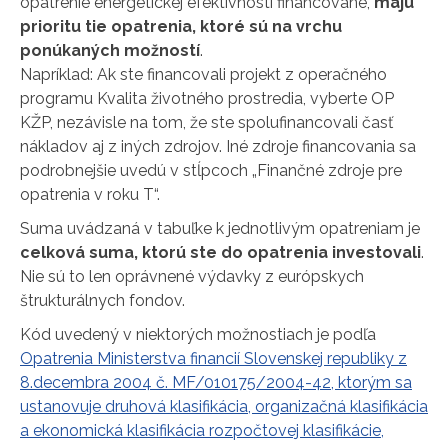
opatrenie energetickej efektívnosti financované,
majú
prioritu tie opatrenia, ktoré sú na vrchu
ponúkaných možností
.
Napríklad: Ak ste financovali projekt z operačného
programu Kvalita životného prostredia, vyberte OP
KŽP, nezávisle na tom, že ste spolufinancovali časť
nákladov aj z iných zdrojov. Iné zdroje financovania sa
podrobnejšie uvedú v stĺpcoch „Finančné zdroje pre
opatrenia v roku T“.
Suma uvádzaná v tabuľke k jednotlivým opatreniam je
celková suma, ktorú ste do opatrenia investovali
.
Nie sú to len oprávnené výdavky z európskych
štrukturálnych fondov.
Kód uvedený v niektorých možnostiach je podľa
Opatrenia Ministerstva financií Slovenskej republiky z
8.decembra 2004 č. MF/010175/2004-42, ktorým sa
ustanovuje druhová klasifikácia, organizačná klasifikácia
a ekonomická klasifikácia rozpočtovej klasifikácie,