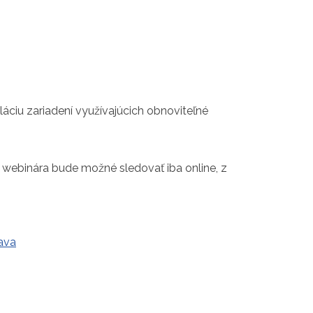
áciu zariadení využívajúcich obnoviteľné
h webinára bude možné sledovať iba online, z
ava