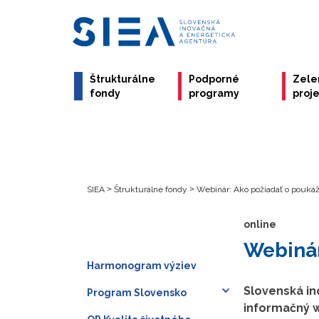
Štrukturálne
Podporné
Zele
fondy
programy
proj
SIEA
>
Štrukturálne fondy
>
Webinár: Ako požiadať o pouká
online
Webinár
Harmonogram výziev
Slovenská in
Program Slovensko
informačný w