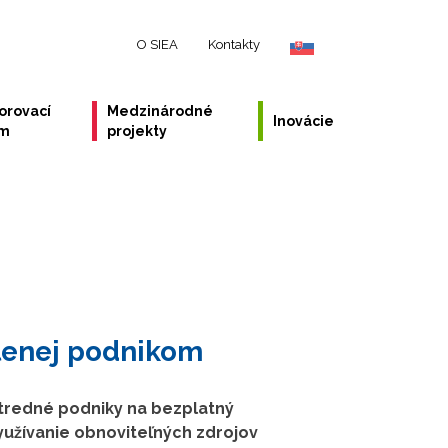
O SIEA
Kontakty
orovací
Medzinárodné
Inovácie
ém
projekty
lenej podnikom
stredné podniky na bezplatný
využívanie obnoviteľných zdrojov