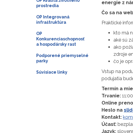
OP Kvalita životného
energie z n
prostredia
Čo sa na web
OP Integrovaná
infraštruktúra
Praktické info
kto má n
OP
Konkurenciaschopnosť
aké sú z
a hospodársky rast
ako poži
zdroje en
Podporené priemyselné
parky
čo je op
Vstup na poduj
Súvisiace linky
podujatia bu
Termín a mie
Trvanie:
11:00
Online pren
Heslo na
sli
Kontakt:
komu
Účasť:
bezpla
Jazyk:
sloven