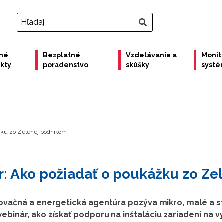
né
Bezplatné
Vzdelávanie a
Monit
ekty
poradenstvo
skúšky
syst
žku zo Zelenej podnikom
: Ako požiadať o poukážku zo Ze
ovačná a energetická agentúra pozýva mikro, malé a 
ebinár, ako získať podporu na inštaláciu zariadení na 