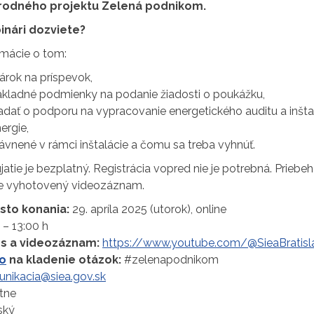
árodného projektu Zelená podnikom.
inári dozviete?
rmácie o tom:
árok na príspevok,
ákladné podmienky na podanie žiadosti o poukážku,
adať o podporu na vypracovanie energetického auditu a inštal
ergie,
rávnené v rámci inštalácie a čomu sa treba vyhnúť.
atie je bezplatný. Registrácia vopred nie je potrebná. Priebe
de vyhotovený videozáznam.
sto konania:
29. apríla 2025 (utorok), online
 – 13:00 h
os a videozáznam:
https://www.youtube.com/@SieaBratisl
do
na kladenie otázok:
#zelenapodnikom
nikacia@siea.gov.sk
tne
ský