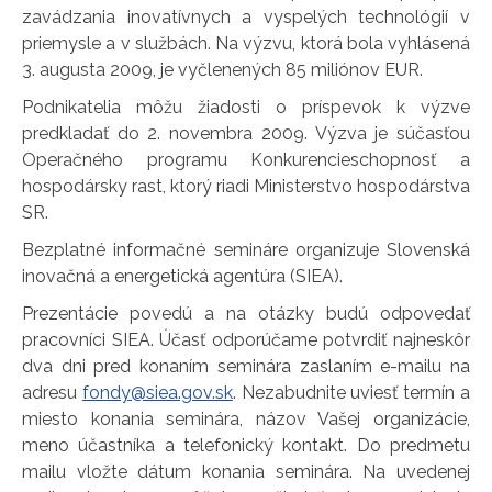
zavádzania inovatívnych a vyspelých technológií v
priemysle a v službách. Na výzvu, ktorá bola vyhlásená
3. augusta 2009, je vyčlenených 85 miliónov EUR.
Podnikatelia môžu žiadosti o príspevok k výzve
predkladať do 2. novembra 2009. Výzva je súčasťou
Operačného programu Konkurencieschopnosť a
hospodársky rast, ktorý riadi Ministerstvo hospodárstva
SR.
Bezplatné informačné semináre organizuje Slovenská
inovačná a energetická agentúra (SIEA).
Prezentácie povedú a na otázky budú odpovedať
pracovníci SIEA. Účasť odporúčame potvrdiť najneskôr
dva dni pred konaním seminára zaslaním e-mailu na
adresu
fondy@siea.gov.sk
. Nezabudnite uviesť termín a
miesto konania seminára, názov Vašej organizácie,
meno účastníka a telefonický kontakt. Do predmetu
mailu vložte dátum konania seminára. Na uvedenej