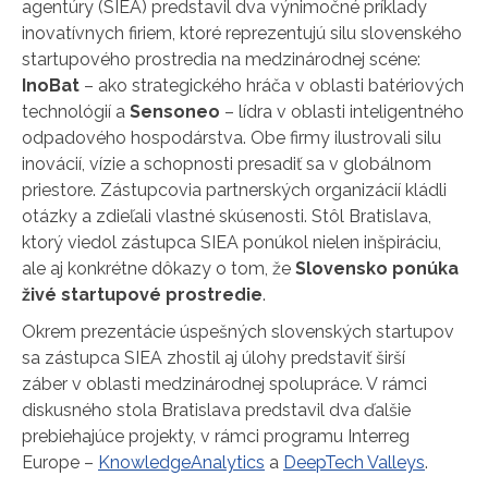
agentúry (SIEA) predstavil dva výnimočné príklady
inovatívnych firiem, ktoré reprezentujú silu slovenského
startupového prostredia na medzinárodnej scéne:
InoBat
– ako strategického hráča v oblasti batériových
technológií a
Sensoneo
– lídra v oblasti inteligentného
odpadového hospodárstva. Obe firmy ilustrovali silu
inovácií, vízie a schopnosti presadiť sa v globálnom
priestore. Zástupcovia partnerských organizácií kládli
otázky a zdieľali vlastné skúsenosti. Stôl Bratislava,
ktorý viedol zástupca SIEA ponúkol nielen inšpiráciu,
ale aj konkrétne dôkazy o tom, že
Slovensko ponúka
živé startupové prostredie
.
Okrem prezentácie úspešných slovenských startupov
sa zástupca SIEA zhostil aj úlohy predstaviť širší
záber v oblasti medzinárodnej spolupráce. V rámci
diskusného stola Bratislava predstavil dva ďalšie
prebiehajúce projekty, v rámci programu Interreg
Europe –
KnowledgeAnalytics
a
DeepTech Valleys
.