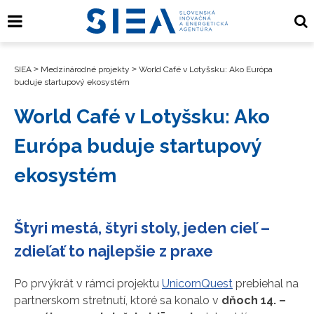
SIEA
>
Medzinárodné projekty
>
World Café v Lotyšsku: Ako Európa
buduje startupový ekosystém
World Café v Lotyšsku: Ako
Európa buduje startupový
ekosystém
Štyri mestá, štyri stoly, jeden cieľ –
zdieľať to najlepšie z praxe
Po prvýkrát v rámci projektu
UnicornQuest
prebiehal na
partnerskom stretnutí, ktoré sa konalo v
dňoch 14. –