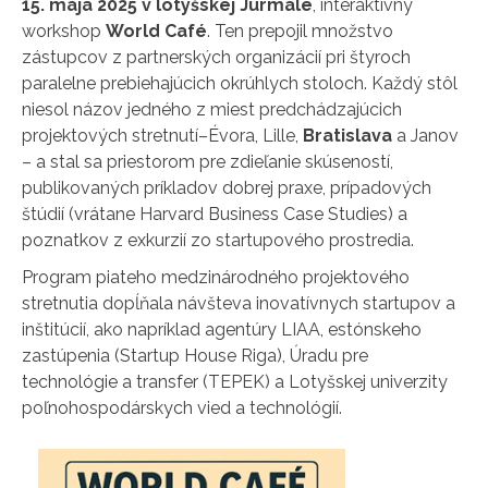
15. mája 2025 v lotyšskej Jūrmale
, interaktívny
workshop
World Café
. Ten prepojil množstvo
zástupcov z partnerských organizácií pri štyroch
paralelne prebiehajúcich okrúhlych stoloch. Každý stôl
niesol názov jedného z miest predchádzajúcich
projektových stretnutí–Évora, Lille,
Bratislava
a Janov
– a stal sa priestorom pre zdieľanie skúseností,
publikovaných príkladov dobrej praxe, prípadových
štúdií (vrátane Harvard Business Case Studies) a
poznatkov z exkurzií zo startupového prostredia.
Program piateho medzinárodného projektového
stretnutia dopĺňala návšteva inovatívnych startupov a
inštitúcií, ako napríklad agentúry LIAA, estónskeho
zastúpenia (Startup House Riga), Úradu pre
technológie a transfer (TEPEK) a Lotyšskej univerzity
poľnohospodárskych vied a technológií.