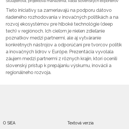
Štulajterová, projektová manažérka, Rada slovenských exportérov
Tieto iniciatívy sa zameriavajú na podporu dátovo
riadeného rozhodovania v inovačných politikách a na
rozvoj ekosystémov pre hlboké technológie (deep
tech) v regiónoch. Ich cieľom je nielen zdieľanie
poznatkov medzi partnermi, ale aj vytváranie
konkrétnych nástrojov a odporúčaní pre tvorcov politík
a inovačných lídrov v Európe. Prezentácia vyvolala
záujem medzi partnermi z rôznych krajín, ktorí ocenili
slovenský prístup k prepájaniu výskumu, inovácií a
regionálneho rozvoja.
O SIEA
Textová verzia