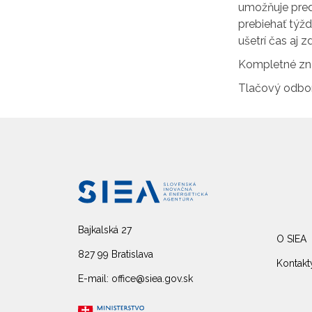
umožňuje pred
prebiehať týž
ušetrí čas aj z
Kompletné zne
Tlačový odbo
Bajkalská 27
O SIEA
827 99 Bratislava
Kontakt
E-mail: office@siea.gov.sk