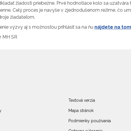
kladať žiadosti priebežne. Prvé hodnotiace kolo sa uzatvára 
denne. Celý proces je navyše v zjednodušenom režime, čo umo
droje žiadateľom.
nie výzvy aj s možnosťou prihlásiť sa na ňu
nájdete na tom
r MH SR
Textová verzia
y
Mapa stránok
Podmienky používania