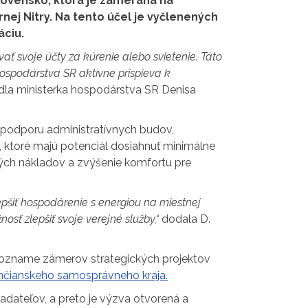
Slovensko, ktorá je zameraná na
nej Nitry. Na tento účel je vyčlenených
áciu.
 svoje účty za kúrenie alebo svietenie. Táto
hospodárstva SR aktívne prispieva k
dla ministerka hospodárstva SR Denisa
 podporu administratívnych budov,
, ktoré majú potenciál dosiahnuť minimálne
kých nákladov a zvýšenie komfortu pre
zlepšiť hospodárenie s energiou na miestnej
ť zlepšiť svoje verejné služby,“
dodala D.
 Zozname zámerov strategických projektov
nčianskeho samosprávneho kraja.
iadateľov, a preto je výzva otvorená a