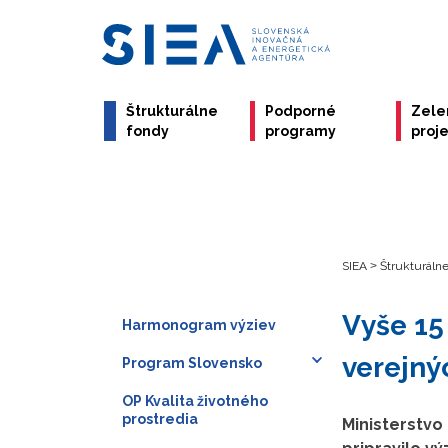
Štrukturálne
Podporné
Zele
fondy
programy
proj
SIEA
>
Štrukturáln
Vyše 15
Harmonogram výziev
verejný
Program Slovensko
OP Kvalita životného
prostredia
Ministerstvo