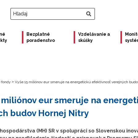
né
Bezplatné
Vzdelávanie a
Monit
ekty
poradenstvo
skúšky
syst
e fondy
>
Vyše 15 miliónov eur smeruje na energetickú efektívnosť verejných budo
 miliónov eur smeruje na energet
ch budov Hornej Nitry
 hospodárstva (MH) SR v spolupráci so Slovenskou ino