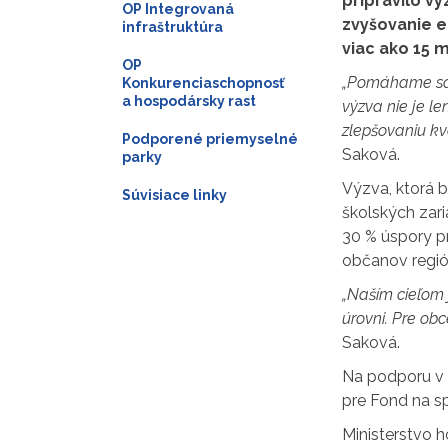
pripravilo v
OP Integrovaná
zvyšovanie e
infraštruktúra
viac ako 15 
OP
„Pomáhame samo
Konkurenciaschopnosť
a hospodársky rast
výzva nie je l
zlepšovaniu kva
Podporené priemyselné
Saková.
parky
Výzva, ktorá 
Súvisiace linky
školských zari
30 % úspory pr
občanov regió
„Naším cieľom j
úrovni. Pre ob
Saková.
Na podporu v 
pre Fond na s
Ministerstvo h