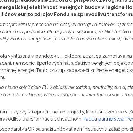
ýzvu na predkladanie žiadostí o príspevok z Programu 
nergetickej efektívnosti verejných budov v regióne Hor
miliónov eur zo zdrojov Fondu na spravodlivú transform
správam v prechode na čistejšiu energiu a zároveň aj znižovať
en finančnou podporou, ale aj jasným signálom, že Ministerstvo 
lity života a energetickej nezávislosti našich obcí a miest,“
uvie
bola vyhlásená v pondelok 14. októbra 2024, sa zameriava na
adení, nemocníc, športových hál a ďalších verejných objektov
imárnej energie. Tento prístup zabezpečí zníženie energetic
nu.
e nielen splniť ciele EÚ v oblasti klimatickej neutrality, ale aj 
ce a mestá na Hornej Nitre to znamená konkrétnu pomoc a možnos
rámci výzvy sú oprávnené len projekty, ktoré sú uvedené v
pravodlivú transformáciu schválenom
Radou partnerstva Tre
ospodárstva SR sa snaží znižovať administratívnu záťaž pre ž