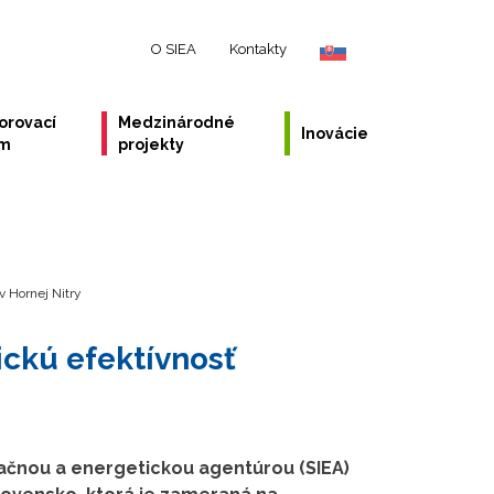
O SIEA
Kontakty
orovací
Medzinárodné
Inovácie
ém
projekty
v Hornej Nitry
ickú efektívnosť
vačnou a energetickou agentúrou (SIEA)