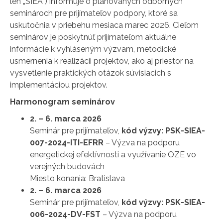
len „SIEA“) informuje o plánovaných odborných
seminároch pre prijímateľov podpory, ktoré sa
uskutočnia v priebehu mesiaca marec 2026. Cieľom
seminárov je poskytnúť prijímateľom aktuálne
informácie k vyhláseným výzvam, metodické
usmernenia k realizácii projektov, ako aj priestor na
vysvetlenie praktických otázok súvisiacich s
implementáciou projektov.
Harmonogram seminárov
2. – 6. marca 2026
Seminár pre prijímateľov,
kód výzvy: PSK-SIEA-
007-2024-ITI-EFRR
– Výzva na podporu
energetickej efektívnosti a využívanie OZE vo
verejných budovách
Miesto konania: Bratislava
2. – 6. marca 2026
Seminár pre prijímateľov,
kód výzvy: PSK-SIEA-
006-2024-DV-FST
– Výzva na podporu