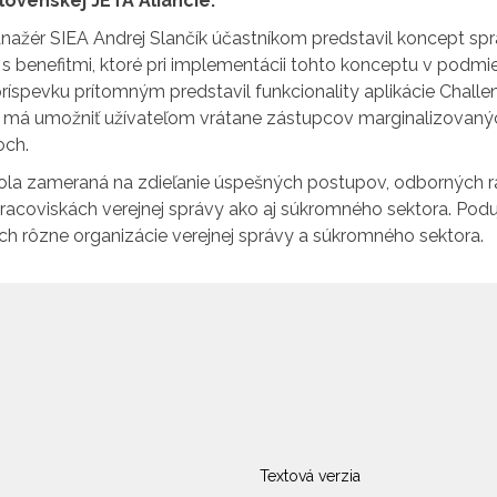
lovenskej JETA Aliancie.
ažér SIEA Andrej Slančík účastníkom predstavil koncept spra
s benefitmi, ktoré pri implementácii tohto konceptu v podmi
ríspevku prítomným predstavil funkcionality aplikácie Challe
rá má umožniť užívateľom vrátane zástupcov marginalizovaný
och.
la zameraná na zdieľanie úspešných postupov, odborných rád 
acoviskách verejnej správy ako aj súkromného sektora. Poduj
ch rôzne organizácie verejnej správy a súkromného sektora.
Textová verzia