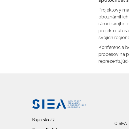
spoločnosť s
Projektový man
oboznámil ich 
rámci svojho p
projektu, kto
svojich región
Konferencia bo
procesov na pr
reprezentujúci
Bajkalská 27
O SIEA