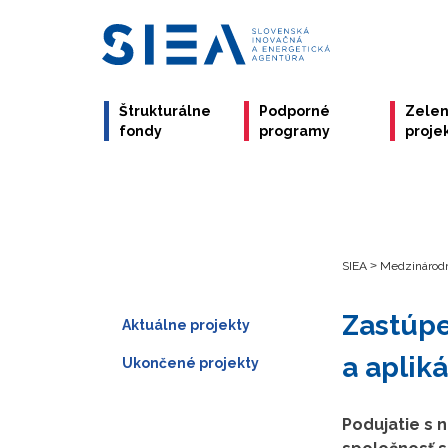
Štrukturálne
Podporné
Zele
fondy
programy
proje
SIEA
>
Medzinárodn
Zastúpe
Aktuálne projekty
a aplik
Ukončené projekty
Podujatie s n