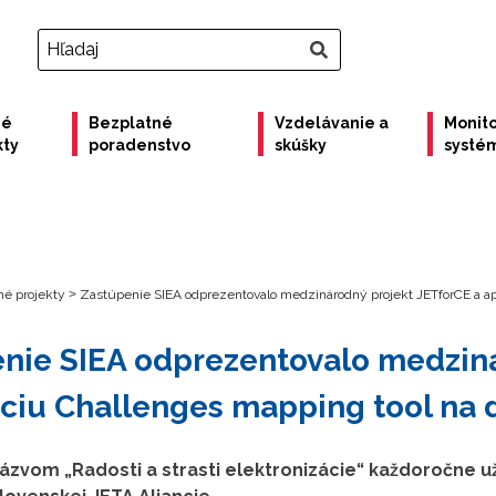
né
Bezplatné
Vzdelávanie a
Monito
kty
poradenstvo
skúšky
systé
é projekty
>
Zastúpenie SIEA odprezentovalo medzinárodný projekt JETforCE a apl
nie SIEA odprezentovalo medzin
áciu Challenges mapping tool na d
ázvom „Radosti a strasti elektronizácie“ každoročne už 