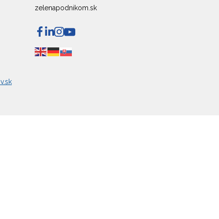
zelenapodnikom.sk
v.sk