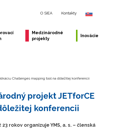
O SIEA
Kontakty
rovací
Medzinárodné
Inovácie
m
projekty
ikáciu Challenges mapping tool na dôležitej konferencii
árodný projekt JETforCE
ôležitej konferencii
23 rokov organizuje YMS, a. s. – členská