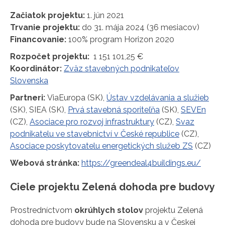
Začiatok projektu:
1. jún 2021
Trvanie projektu:
do 31. mája 2024 (36 mesiacov)
Financovanie:
100% program Horizon 2020
Rozpočet projektu:
1 151 101,25 €
Koordinátor:
Zväz stavebných podnikateľov
Slovenska
Partneri:
ViaEuropa (SK),
Ústav vzdelávania a služieb
(SK), SIEA (SK),
Prvá stavebná sporiteľňa
(SK),
SEVEn
(CZ),
Asociace pro rozvoj infrastruktury
(CZ),
Svaz
podnikatelu ve stavebnictví v České republice
(CZ),
Asociace poskytovatelu energetických služeb ZS
(CZ)
Webová stránka:
https://greendeal4buildings.eu/
Ciele projektu Zelená dohoda pre budovy
Prostredníctvom
okrúhlych stolov
projektu Zelená
dohoda pre budovy bude na Slovensku a v Českej