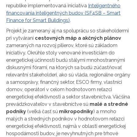
republike implementovaná iniciatíva
Inteligentného
financovania inteligentných budov (SF4SB – Smart
Finance for Smart Buildings)
.
Projekt je zameraný aj na spoluprácu so stakeholdermi
pri vytváraní
cestovných máp a akčných plánov
zameraných na rozvoj pilierov, ktoré sú základom
iniciatívy. Okrúhle stoly venované investíciám do
energetickej účinnosti budú stálymi mnohostrannými
diskusnými fórami, na ktorých sa budú zúčastňovať
relevantní stakeholderi, ako sú vláda, regionálne orgány
a samosprávy, finančný sektor, ESCO firmy, vlastníci
domov, operátori v celom hodnotovom reťazci
energetickej efektívnosti a sektor stavebníctva. Väčšina
prevádzkovateľov v stavebníctve sú
malé a stredné
podniky
(veľká časť sú
mikropodniky
) a mnoho
malých a stredných podnikov v hodnotovom reťazci
energetickej efektívnosti, najmä v oblasti energetickej
hospodárnosti budov, je nevyhnutných pre trhové