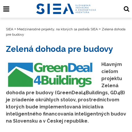
SIEA
>
Medzinárodné projekty, na ktorých sa podieľa SIEA
>
Zelená dohoda
pre budovy
Zelená dohoda pre budovy
Hlavným
cieľom
projektu
Zelená
dohoda pre budovy (GreenDeal4Buildings, GD4B)
je zriadenie okrúhlych stolov, prostredníctvom
ktorých bude implementovaná iniciatíva
inteligentného financovania inteligentných budov
na Slovensku a v Českej republike.