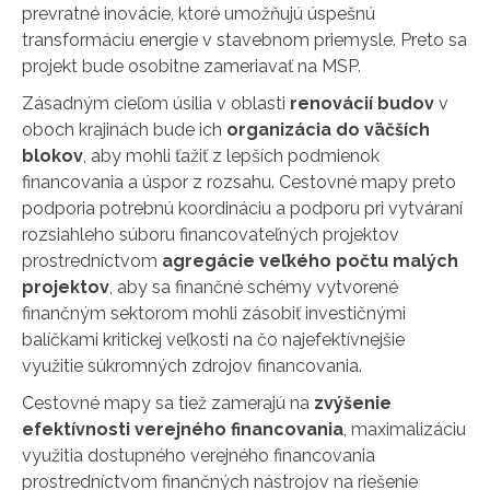
prevratné inovácie, ktoré umožňujú úspešnú
transformáciu energie v stavebnom priemysle. Preto sa
projekt bude osobitne zameriavať na MSP.
Zásadným cieľom úsilia v oblasti
renovácií budov
v
oboch krajinách bude ich
organizácia do väčších
blokov
, aby mohli ťažiť z lepších podmienok
financovania a úspor z rozsahu. Cestovné mapy preto
podporia potrebnú koordináciu a podporu pri vytváraní
rozsiahleho súboru financovateľných projektov
prostredníctvom
agregácie veľkého počtu malých
projektov
, aby sa finančné schémy vytvorené
finančným sektorom mohli zásobiť investičnými
balíčkami kritickej veľkosti na čo najefektívnejšie
využitie súkromných zdrojov financovania.
Cestovné mapy sa tiež zamerajú na
zvýšenie
efektívnosti verejného financovania
, maximalizáciu
využitia dostupného verejného financovania
prostredníctvom finančných nástrojov na riešenie