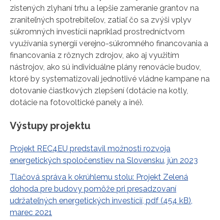
zistených zlyhaní trhu a lepšie zameranie grantov na
zraniteľných spotrebiteľov, zatiaľ čo sa zvýši vplyv
súkromných investícií napríklad prostredníctvom
využívania synergií verejno-súkromného financovania a
financovania z rôznych zdrojov, ako aj využitím
nástrojov, ako sú individuálne plány renovácie budov,
ktoré by systematizovali jednotlivé vládne kampane na
dotovanie čiastkových zlepšení (dotácie na kotly,
dotácie na fotovoltické panely a iné).
Výstupy projektu
Projekt REC4EU predstavil možnosti rozvoja
energetických spoločenstiev na Slovensku, jún 2023
Tlačová správa k okrúhlemu stolu: Projekt Zelená
dohoda pre budovy pomôže pri presadzovaní
udržateľných energetických investícií, pdf (454 kB),
marec 2021