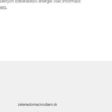
lných odberateľov energie. Viac informácií
ers.
zelenadomacnostiam.sk