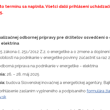
to termínu sa naplnila. Všetci ďalší prihlásení uchádza
25
.
ualizačnej odbornej prípravy pre držiteľov osvedčení o
 elektrina
 5 zákona č. 251/2012 Z.z. o energetike a o zmene a doplnení
bilosti na podnikanie v energetike povinný zúčastniť sa raz z
dborná príprava na podnikanie v energetike – elektrina
ia:
26. – 28. máj 2025
ia:
budova Slovenskej inovačnej a energetickej agentúry, Bajk
prihlásenie zaslaním vyplneného a podpísaného
formulára žia
v.sk