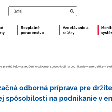
né
Bezplatné
Vzdelávanie a
Monit
kty
poradenstvo
skúšky
syst
a pre držiteľov osvedčení o odbornej spôsobilosti na podnikanie v energetike – elek
začná odborná príprava pre držit
j spôsobilosti na podnikanie v en