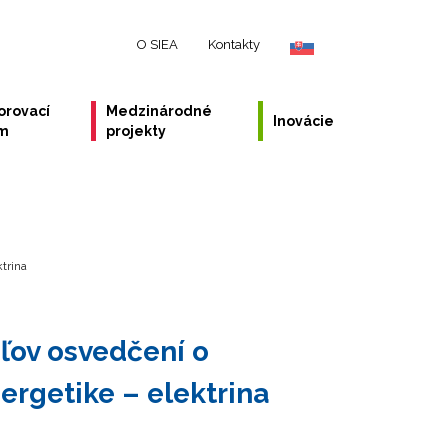
O SIEA
Kontakty
orovací
Medzinárodné
Inovácie
ém
projekty
trina
eľov osvedčení o
ergetike – elektrina