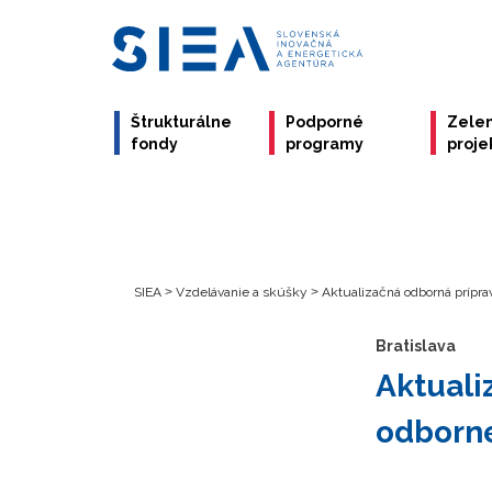
Štrukturálne
Podporné
Zele
fondy
programy
proje
SIEA
>
Vzdelávanie a skúšky
>
Aktualizačná odborná príprav
Bratislava
Aktuali
odborne