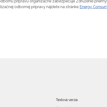
odbornú prípravu organizačne zabezpečuje Združenie priemyse
lizačnej odbornej prípravy nájdete na stránke
Energy Consum
Textová verzia