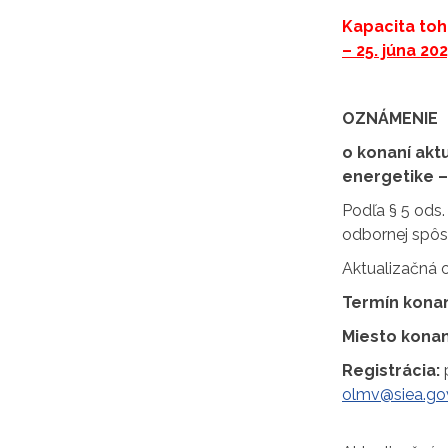
Kapacita toh
– 25. júna 20
OZNÁMENIE
o konaní akt
energetike –
Podľa § 5 ods.
odbornej spôso
Aktualizačná o
Termín konan
Miesto konan
Registrácia:
olmv@siea.go