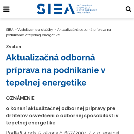
SIEA
>
Vzdelávanie a skúšky
>
Aktualizačná odborná príprava na
podnikanie v tepelnej energetike
Zvolen
Aktualizačná odborná
príprava na podnikanie v
tepelnej energetike
OZNÁMENIE
o konaní aktualizačnej odbornej prípravy pre
držiteľov osvedčení o odbornej spôsobilosti v
tepelnej energetike
Podľa § 4 ods. 5 zákona č. 657/2004 Z.z. o tepelnej