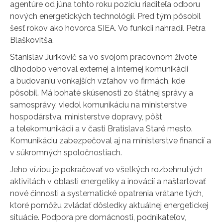
agentúre od júna tohto roku pozíciu riaditeľa odboru
nových energetických technológií. Pred tým pôsobil
šesť rokov ako hovorca SIEA. Vo funkcii nahradil Petra
Blaškovitša.
Stanislav Jurikovič sa vo svojom pracovnom živote
dlhodobo venoval externej a internej komunikácii
a budovaniu vonkajších vzťahov vo firmách, kde
pôsobil. Má bohaté skúsenosti zo štátnej správy a
samosprávy, viedol komunikáciu na ministerstve
hospodárstva, ministerstve dopravy, pôšt
a telekomunikácií a v časti Bratislava Staré mesto.
Komunikáciu zabezpečoval aj na ministerstve financií a
v súkromných spoločnostiach.
Jeho víziou je pokračovať vo všetkých rozbehnutých
aktivitách v oblasti energetiky a inovácií a naštartovať
nové činnosti a systematické opatrenia vrátane tých,
ktoré pomôžu zvládať dôsledky aktuálnej energetickej
situácie. Podpora pre domácnosti, podnikateľov,