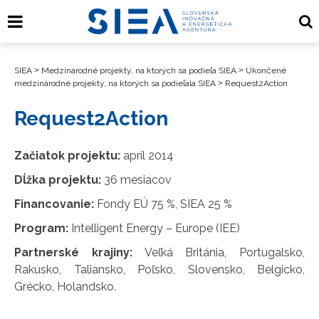
SIEA
>
Medzinárodné projekty, na ktorých sa podieľa SIEA
>
Ukončené
medzinárodné projekty, na ktorých sa podieľala SIEA
>
Request2Action
Request2Action
Začiatok projektu:
apríl 2014
Dĺžka projektu:
36 mesiacov
Financovanie:
Fondy EÚ 75 %, SIEA 25 %
Program:
Intelligent Energy – Europe (IEE)
Partnerské krajiny:
Veľká Británia, Portugalsko,
Rakúsko, Taliansko, Poľsko, Slovensko, Belgicko,
Grécko, Holandsko.