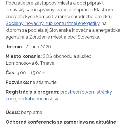
Podujatie pre zástupcov miesta a obcí pripravil
Trnavský samosprávny kraj v spolupráci s Klastrom
energetických komunít v rámci národného projektu
Sociálny inovačný hub komunitnej energetiky
, na
ktorom sa podieľa aj Slovenská inovačná a energetická
agentúra a Združenie miest a obcí Slovenska.
Termín:
12. júna 2026
Miesto konania:
SOŠ obchodu a služieb,
Lomonosova 6, Trnava
Čas:
9:00 – 15:00 h
Pozvánka:
na stiahnutie
Registrácia a program:
prostredníctvom stránky
energetickabuducnost.sk
Účasť:
bezplatná
Odborná konferencia sa zameriava na aktuálne