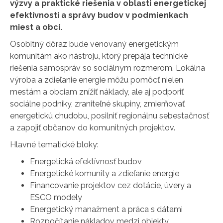
výzvy a praktické riešenia v oblasti energetickej
efektívnosti a správy budov v podmienkach
miest a obcí.
Osobitný dôraz bude venovaný energetickým
komunitám ako nástroju, ktorý prepája technické
riešenia samospráv so sociálnym rozmerom. Lokálna
výroba a zdieľanie energie môžu pomôcť nielen
mestám a obciam znížiť náklady, ale aj podporiť
sociálne podniky, zraniteľné skupiny, zmierňovať
energetickú chudobu, posilniť regionálnu sebestačnosť
a zapojiť občanov do komunitných projektov.
Hlavné tematické bloky:
Energetická efektívnosť budov
Energetické komunity a zdieľanie energie
Financovanie projektov cez dotácie, úvery a
ESCO modely
Energetický manažment a práca s dátami
Rozpočítanie nákladov medzi objekty