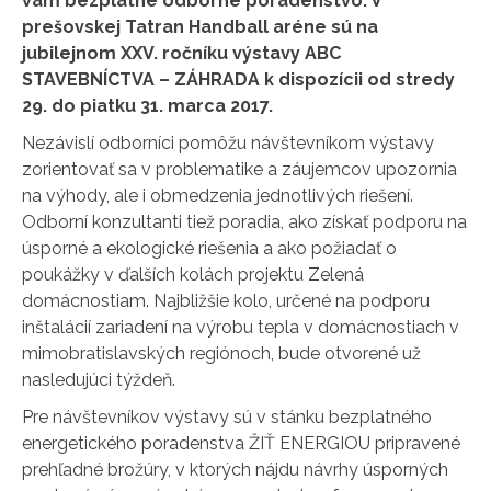
vám bezplatné odborné poradenstvo. V
prešovskej Tatran Handball aréne sú na
jubilejnom XXV. ročníku výstavy ABC
STAVEBNÍCTVA – ZÁHRADA k dispozícii od stredy
29. do piatku 31. marca 2017.
Nezávislí odborníci pomôžu návštevníkom výstavy
zorientovať sa v problematike a záujemcov upozornia
na výhody, ale i obmedzenia jednotlivých riešení.
Odborní konzultanti tiež poradia, ako získať podporu na
úsporné a ekologické riešenia a ako požiadať o
poukážky v ďalších kolách projektu Zelená
domácnostiam. Najbližšie kolo, určené na podporu
inštalácií zariadení na výrobu tepla v domácnostiach v
mimobratislavských regiónoch, bude otvorené už
nasledujúci týždeň.
Pre návštevníkov výstavy sú v stánku bezplatného
energetického poradenstva ŽIŤ ENERGIOU pripravené
prehľadné brožúry, v ktorých nájdu návrhy úsporných