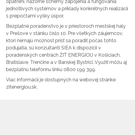
opatrení, názorné schémy zapojenia a fungovania
jednotlivých systémov a príklady konkrétnych realizácií
s prepočtami výšky úspor.
Bezplatné poradenstvo je v priestoroch mestskej haly
v Prešove v stánku číslo 10. Pre všetkých záujemcov,
ktorí nemajú možnosť prísť sa poradiť počas tohto
podujatia, sú konzultanti SIEA k dispozícii v
poradenských centrách ŽIŤ ENERGIOU v Košiciach,
Bratislave, Trenčíne a v Banskej Bystrici. Využiť môžu aj
bezplatnú telefónnu linku 0800 199 399.
Viac informácií je dostupných na webovej stránke
zitenergiou.sk.