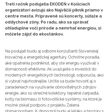
Tretí ročník podujatia EKODEŇ v Košiciach
organizátori avizujú ako Najväčší piknik priamo v
centre mesta. Pripravené sú koncerty, súťaže a
oddychové zóny. Po radu, ako sa správať
ohľaduplne voči prírode a nemrhať energiou, si
môžete zájsť do ekostánkov.
Na podujatí budú aj odborní konzultanti Slovenskej
inovačnej a energetickej agentúry. Ochotne poradia,
aké opatrenia podniknúť, aby ste energiu využívali v
domácnosti efektívne. Ak uvažujete o investícii do
moderných energetických technológií, odporučia, ako
si vybrať najvhodnejšie. Určite sa bude hovoriť aj o
zariadeniach na využívanie obnoviteľných zdrojov
energie, ako sú slnečné kolektory, tepelné čerpadlá,
kotly na biomasu či fotovoltické systémy, na ktoré je
možné získať podporu z projektu Zelená
domácnostiam. K dispozícii budú aj letáky a brožúry s