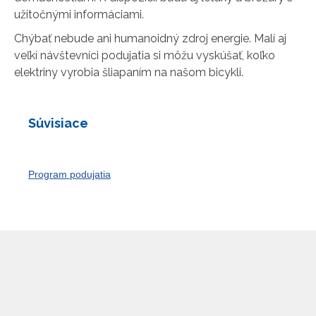
užitočnými informáciami.
Chýbať nebude ani humanoidný zdroj energie. Malí aj
veľkí návštevníci podujatia si môžu vyskúšať, koľko
elektriny vyrobia šliapaním na našom bicykli.
Súvisiace
Program podujatia