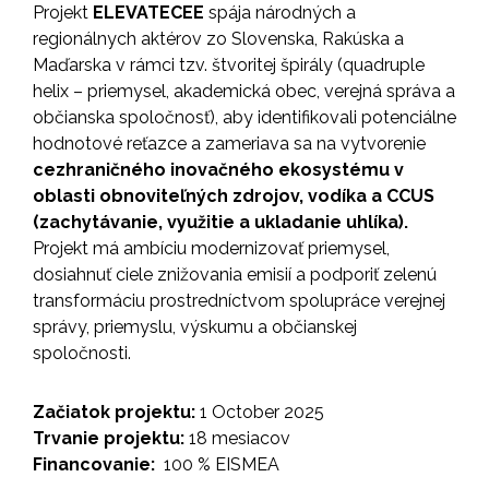
Projekt
ELEVATECEE
spája národných a
regionálnych aktérov zo Slovenska, Rakúska a
Maďarska v rámci tzv. štvoritej špirály (quadruple
helix – priemysel, akademická obec, verejná správa a
občianska spoločnosť), aby identifikovali potenciálne
hodnotové reťazce a zameriava sa na vytvorenie
cezhraničného inovačného ekosystému v
oblasti obnoviteľných zdrojov, vodíka a CCUS
(zachytávanie, využitie a ukladanie uhlíka).
Projekt má ambíciu modernizovať priemysel,
dosiahnuť ciele znižovania emisií a podporiť zelenú
transformáciu prostredníctvom spolupráce verejnej
správy, priemyslu, výskumu a občianskej
spoločnosti.
Začiatok projektu:
1 October 2025
Trvanie projektu:
18 mesiacov
Financovanie:
100 % EISMEA