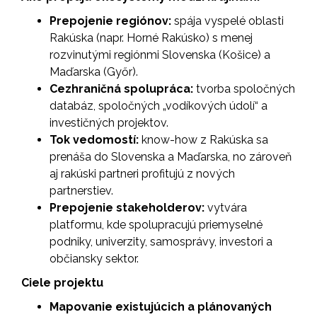
Prepojenie regiónov:
spája vyspelé oblasti
Rakúska (napr. Horné Rakúsko) s menej
rozvinutými regiónmi Slovenska (Košice) a
Maďarska (Győr).
Cezhraničná spolupráca:
tvorba spoločných
databáz, spoločných „vodíkových údolí“ a
investičných projektov.
Tok vedomostí:
know-how z Rakúska sa
prenáša do Slovenska a Maďarska, no zároveň
aj rakúski partneri profitujú z nových
partnerstiev.
Prepojenie stakeholderov:
vytvára
platformu, kde spolupracujú priemyselné
podniky, univerzity, samosprávy, investori a
občiansky sektor.
Ciele projektu
Mapovanie existujúcich a plánovaných