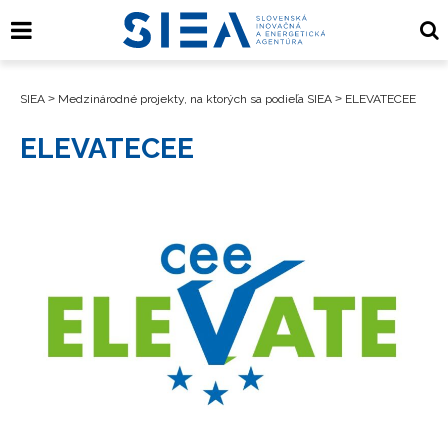
SIEA
>
Medzinárodné projekty, na ktorých sa podieľa SIEA
>
ELEVATECEE
ELEVATECEE