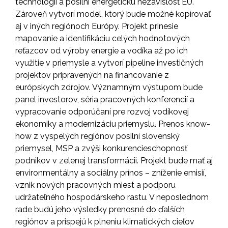
technológií a posilní energetickú nezávislosť EÚ.
Zároveň vytvorí model, ktorý bude možné kopírovať
aj v iných regiónoch Európy. Projekt prinesie
mapovanie a identifikáciu celých hodnotových
reťazcov od výroby energie a vodíka až po ich
využitie v priemysle a vytvorí pipeline investičných
projektov pripravených na financovanie z
európskych zdrojov. Významným výstupom bude
panel investorov, séria pracovných konferencií a
vypracovanie odporúčaní pre rozvoj vodíkovej
ekonomiky a modernizáciu priemyslu. Prenos know-
how z vyspelých regiónov posilní slovenský
priemysel, MSP a zvýši konkurencieschopnosť
podnikov v zelenej transformácii. Projekt bude mať aj
environmentálny a sociálny prínos – zníženie emisií,
vznik nových pracovných miest a podporu
udržateľného hospodárskeho rastu. V neposlednom
rade budú jeho výsledky prenosné do ďalších
regiónov a prispejú k plneniu klimatických cieľov