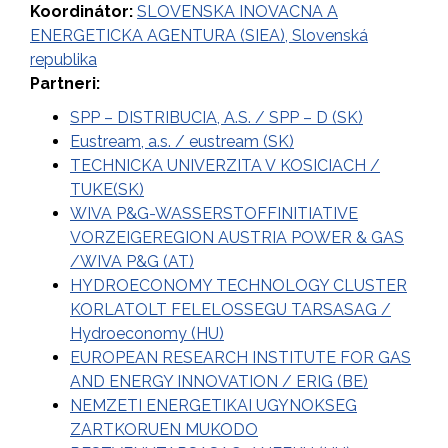
Koordinátor:
SLOVENSKA INOVACNA A
ENERGETICKA AGENTURA (SIEA), Slovenská
republika
Partneri:
SPP – DISTRIBUCIA, A.S. / SPP – D (SK)
Eustream, a.s. / eustream (SK)
TECHNICKA UNIVERZITA V KOSICIACH /
TUKE(SK)
WIVA P&G-WASSERSTOFFINITIATIVE
VORZEIGEREGION AUSTRIA POWER & GAS
/WIVA P&G (AT)
HYDROECONOMY TECHNOLOGY CLUSTER
KORLATOLT FELELOSSEGU TARSASAG /
Hydroeconomy (HU)
EUROPEAN RESEARCH INSTITUTE FOR GAS
AND ENERGY INNOVATION / ERIG (BE)
NEMZETI ENERGETIKAI UGYNOKSEG
ZARTKORUEN MUKODO