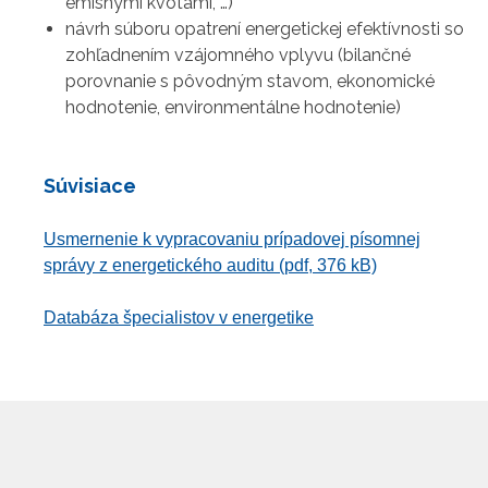
emisnými kvótami, …)
návrh súboru opatrení energetickej efektívnosti so
zohľadnením vzájomného vplyvu (bilančné
porovnanie s pôvodným stavom, ekonomické
hodnotenie, environmentálne hodnotenie)
Súvisiace
Usmernenie k vypracovaniu prípadovej písomnej
správy z energetického auditu (pdf, 376 kB)
Databáza špecialistov v energetike