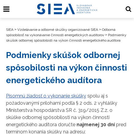
SIEA
>
Vzdelávanie a odborné skúšky organizované SIEA
>
Odborná
spôsobilosť na vykonávanie činnosti energetických audítorov
>
Podmienky
skúšok odbornej spôsobilosti na výkon činnosti energetického audítora
Podmienky skúšok odbornej
spôsobilosti na výkon činnosti
energetického audítora
Písomnú žiadosť o vykonanie skúšky
spolu aj s
požadovanými prílohami podľa § 2 ods. 2 vyhlášky
Ministerstva hospodárstva SR č. 319/2015 Z.z. o
skúške odbornej spôsobilosti na výkon činnosti
energetického audítora doručte
najmenej 30 dní
pred
termínom konania skúšky na adresu: