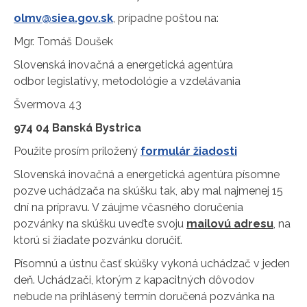
olmv@siea.gov.sk
, prípadne poštou na:
Mgr. Tomáš Doušek
Slovenská inovačná a energetická agentúra
odbor legislatívy, metodológie a vzdelávania
Švermova 43
974 04 Banská Bystrica
Použite prosím priložený
formulár žiadosti
Slovenská inovačná a energetická agentúra písomne
pozve uchádzača na skúšku tak, aby mal najmenej 15
dní na prípravu. V záujme včasného doručenia
pozvánky na skúšku uveďte svoju
mailovú adresu
, na
ktorú si žiadate pozvánku doručiť.
Písomnú a ústnu časť skúšky vykoná uchádzač v jeden
deň. Uchádzači, ktorým z kapacitných dôvodov
nebude na prihlásený termín doručená pozvánka na