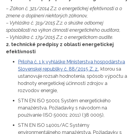
– Zákon č. 321/2014 Z.z. o energetickej efektívnosti a o
zmene a doplnení niektorých zákonov,
– Vyhláška č. 319/2015 Z.z. o skúške odbornej
spôsobilosti na výkon činnosti energetického audítora,
– Vyhláška č. 179/2015 Z.z. o energetickom audite.
2. technické predpisy z oblasti energetickej
efektívnosti
Príloha č. 1 k vyhláške Ministerstva hospodárstva
Slovenskej republiky č. 88/2015 Z. z.
, ktorou sa
ustanovuje rozsah hodnotenia, spôsob výpočtu a
hodnoty energetickej účinnosti zdrojov a
rozvodov energie,
STN EN ISO 50001 Systém energetického
manažérstva. Požiadavky s návodom na
používanie (ISO 50001: 2011) (38 0005),
STN EN ISO 14001/AC Systémy
environmentálneho manažérstva. Požiadavky s