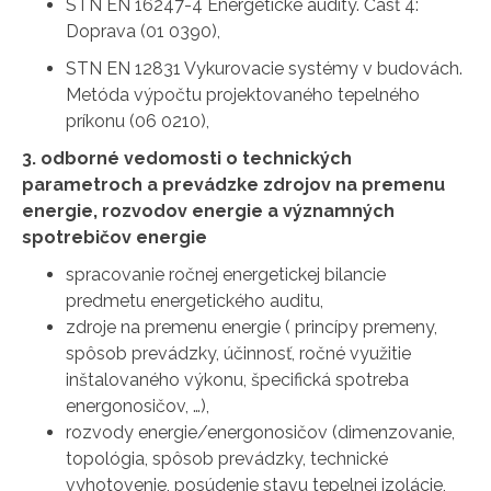
STN EN 16247-4 Energetické audity. Časť 4:
Doprava (01 0390),
STN EN 12831 Vykurovacie systémy v budovách.
Metóda výpočtu projektovaného tepelného
príkonu (06 0210),
3. odborné vedomosti o technických
parametroch a prevádzke zdrojov na premenu
energie, rozvodov energie a významných
spotrebičov energie
spracovanie ročnej energetickej bilancie
predmetu energetického auditu,
zdroje na premenu energie ( princípy premeny,
spôsob prevádzky, účinnosť, ročné využitie
inštalovaného výkonu, špecifická spotreba
energonosičov, …),
rozvody energie/energonosičov (dimenzovanie,
topológia, spôsob prevádzky, technické
vyhotovenie, posúdenie stavu tepelnej izolácie,