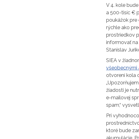
V 4. kole bude
a 500-tisíc €
poukážok pre 
rýchle ako pr
prostriedkov p
informovať na 
Stanislav Jurik
SIEA v žiadn
všeobecnými 
otvorení kola 
„Upozorňujeme
žiadosti je nu
e-mailovej spr
spam,“ vysvetli
Pri vyhodnoco
prostredníctv
ktoré bude zam
akumulácie. P