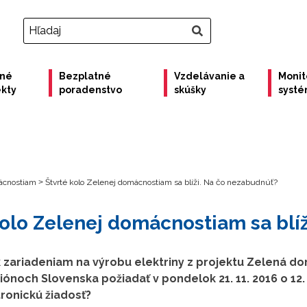
ené
Bezplatné
Vzdelávanie a
Monit
ekty
poradenstvo
skúšky
syst
ácnostiam
>
Štvrté kolo Zelenej domácnostiam sa blíži. Na čo nezabudnúť?
kolo Zelenej domácnostiam sa blí
 zariadeniam na výrobu elektriny z projektu Zelená
ónoch Slovenska požiadať v pondelok 21. 11. 2016 o 12. 
tronickú žiadosť?