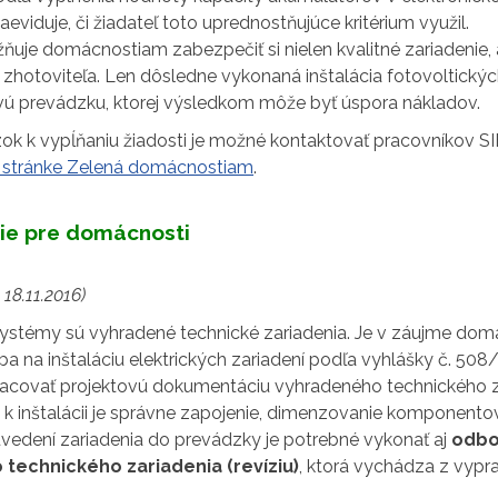
eviduje, či žiadateľ toto uprednostňujúce kritérium využil.
je domácnostiam zabezpečiť si nielen kvalitné zariadenie, a
r zhotoviteľa. Len dôsledne vykonaná inštalácia fotovoltick
 prevádzku, ktorej výsledkom môže byť úspora nákladov.
zok k vypĺňaniu žiadosti je možné kontaktovať pracovníkov S
 stránke Zelená domácnostiam
.
ie pre domácnosti
18.11.2016)
systémy sú vyhradené technické zariadenia. Je v záujme domá
a na inštaláciu elektrických zariadení podľa vyhlášky č. 508/2
acovať projektovú dokumentáciu vyhradeného technického z
k inštalácii je správne zapojenie, dimenzovanie komponent
i uvedení zariadenia do prevádzky je potrebné vykonať aj
odbo
technického zariadenia (revíziu)
, ktorá vychádza z vypr