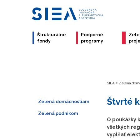
Štrukturálne
Podporné
Zel
fondy
programy
proj
SIEA
>
Zelená dom
Štvrté 
Zelená domácnostiam
Zelená podnikom
O poukážky k
všetkých regi
vypĺňať elek