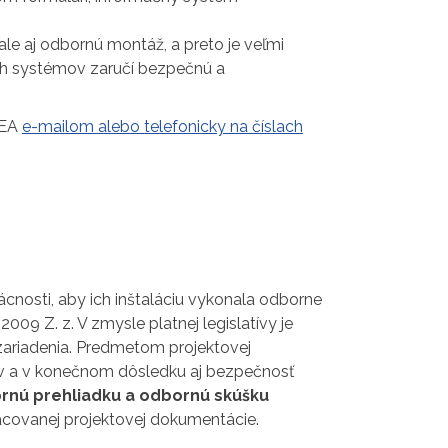
le aj odbornú montáž, a preto je veľmi
ých systémov zaručí bezpečnú a
IEA
e-mailom alebo telefonicky na číslach
cnosti, aby ich inštaláciu vykonala odborne
009 Z. z. V zmysle platnej legislatívy je
ariadenia. Predmetom projektovej
ov a v konečnom dôsledku aj bezpečnosť
rnú prehliadku a odbornú skúšku
acovanej projektovej dokumentácie.