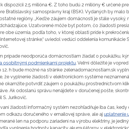
 k dispozícii 2,5 milióna €. Z toho budú 2 milióny € určené p
 pre Bratislavský samosprávny kraj (BSK). Vydaných by malo 
ostatné regióny. „Keďže záujem domácností je stále vysoký, 
edchádzajúce. Uzatvorené môže byť potom, čo žiadosti pres
re obe územia, podľa toho, v ktorej oblasti príde k prekroče
internetovej stránke,“ uviedol vedúci oddelenia komunikácie 
ovič.
om prípade neodporúča domácnostiam žiadať o poukážku, k
a osobitnými podmienkami projektu
. Veľmi dôležité je vopred 
o 12. h bude možné na stránke zelenadomacnostiam.sk vyplniť 
, že vyplnenie žiadosti v elektronickom systéme neznamená, 
tné okamžite potvrdiť záujem o poukážku prostredníctvom kli
áve. Ak odoslanú správu nenájdete v doručenej pošte, skontro
l S. Jurikovič.
vaní žiadostí informačný systém nezohľadňuje iba čas, ked
om odkazu doručeného v emailovej správe, ale aj
uplatnenie u
erané len na podporu zariadení na výrobu elektriny, je jedin
odľa vyplnenia hodnoty kapacity akumulátorov v elektronick