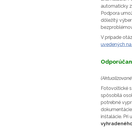
automaticky za
Podpora umožňu
dôležitý výbe
bezproblémovú
V prípade otá
uvedených na
Odporúčan
(Aktualizované 
Fotovoltické 
spôsobilá osob
potrebné vypr
dokumentácie 
inštalácie. Pr
vyhradeného 