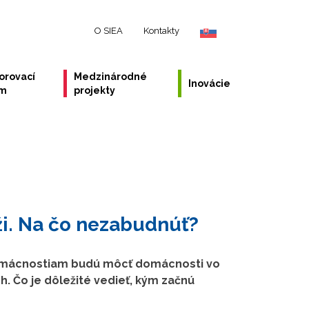
O SIEA
Kontakty
orovací
Medzinárodné
Inovácie
ém
projekty
ži. Na čo nezabudnúť?
 domácnostiam budú môcť domácnosti vo
h. Čo je dôležité vedieť, kým začnú