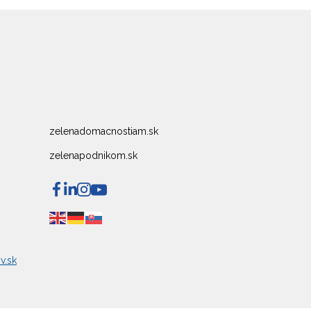
zelenadomacnostiam.sk
zelenapodnikom.sk
v.sk