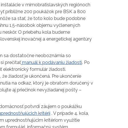
re inštalácie v mimobratislavských regiónoch
byť približne 200 poukážok pre BSK a 800
môže sa stať, že toto kolo bude podobne
iahnu 1,5-násobok objemu vyčlenených
niu neskôr. O priebehu kola budeme
Slovenskej inovačnej a energetickej agentúry
ým sa dostatočne neoboznámia so
si prečítať
manuál k podávaniu žiadosti
. Po
elektronický formulár žiadosti.
že žiadosť je ukončená. Pre ukončenie
knutia na odkaz, ktorý je obratom doručený v
lujte aj priečinok nevyžiadanej pošty –
y domácnosť potvrdí záujem o poukážku
prednostňujúcich kritérií
. V prípade 4. kola,
ým uprednostňujúcim kritériom využitie
om formulári, informačný systém