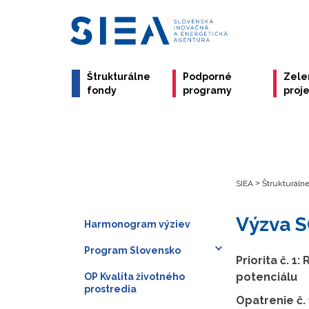
Štrukturálne
Podporné
Zele
fondy
programy
proj
SIEA
>
Štrukturáln
Výzva S
Harmonogram výziev
Program Slovensko
Priorita č. 
potenciálu
OP Kvalita životného
prostredia
Opatrenie č.