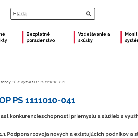
né
Bezplatné
Vzdelávanie a
Monit
ekty
poradenstvo
skúšky
syst
e fondy EÚ
>
Výzva SOP PS 1111010-041
OP PS 1111010-041
1: Rast konkurencieschopnosti priemyslu a služieb s vy
 1.1 Podpora rozvoja nových a existujúcich podnikov a s