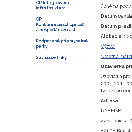
OP Integrovaná
Schéma podpor
infraštruktúra
Dátum vyhlás
OP
Konkurenciaschopnosť
Dátum predl
a hospodársky rast
Alokácia:
1 20
Podporené priemyselné
Výzva
parky
Ostatné mater
Súvisiace linky
Uzávierka pri
Uzávierka pre 
2004 do 16.00
fyzického doru
Adresa:
NARMSP
Záhradnícka 1
821 08 Bratisl