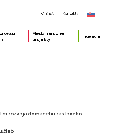
O SIEA
Kontakty
orovací
Medzinárodné
Inovácie
ém
projekty
užitím rozvoja domáceho rastového
lužieb