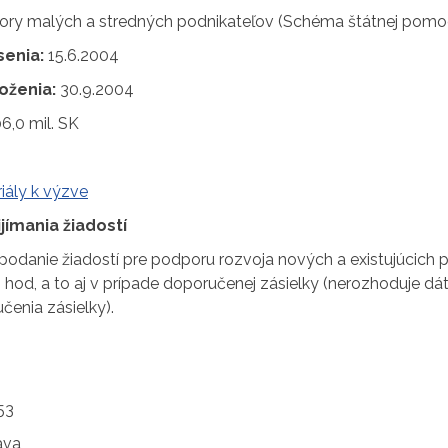
y malých a stredných podnikateľov (Schéma štátnej pomoc
enia:
15.6.2004
oženia:
30.9.2004
6,0 mil. SK
iály k výzve
jímania žiadostí
podanie žiadostí pre podporu rozvoja nových a existujúcich 
 hod, a to aj v prípade doporučenej zásielky (nerozhoduje d
čenia zásielky).
53
ava