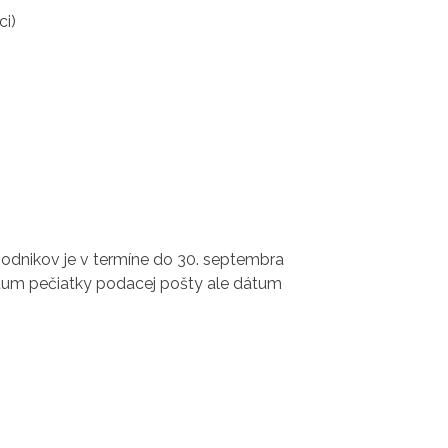
i)
podnikov je v termíne do 30. septembra
átum pečiatky podacej pošty ale dátum